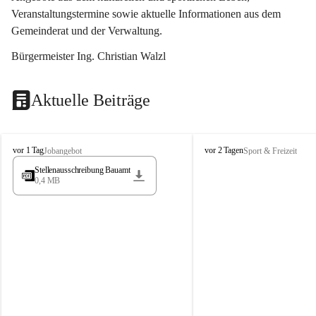
Veranstaltungstermine sowie aktuelle Informationen aus dem 
Gemeinderat und der Verwaltung. 
Bürgermeister Ing. Christian Walzl
Aktuelle Beiträge
S
S
vor 1 Tag
vor 2 Tagen
Jobangebot
Sport & Freizeit
t
t
Stellenausschreibung Bauamt
ö
ö
0,4 MB
s
s
s
s
i
i
n
n
g
g