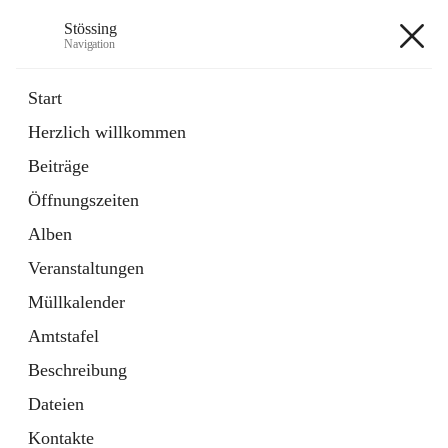
Stössing
Navigation
Stössing
Start
Herzlich willkommen
öffnet
Erhebungsblatt Trinkwasser
Beiträge
in
Datei
neuem
Öffnungszeiten
Tab
öffnet
Kindergarten
in
Ordner
Alben
neuem
Tab
Veranstaltungen
+9
Müllkalender
Amtstafel
Beschreibung
Dateien
Hauptadresse
Kontakte