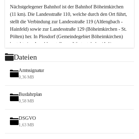
Nächstgelegener Bahnhof ist der Bahnhof Böheimkirchen 
(11 km). Die Landesstraße 110, welche durch den Ort führt, 
stellt die Verbindung zur Landesstraße 119 (Altlengbach - 
Hainfeld) sowie zur Landesstraße 129 (Böheimkirchen - St. 
Pölten) her. In Plosdorf (Gemeindegebiet Böheimkirchen) 
besteht eine Anschlussstelle zur Westautobahn (A 1).
Mit einem PKW ist St. Pölten in ca. 30 Minuten erreichbar, 
Dateien
Wien erreicht man in ca. 45 Minuten.
Stössing zählt noch zum Naherholungsraum Wien sowie 
Amtssignatur
zum Naherholungsraum St. Pölten. Viele Bauernhöfe hatten 
0,36 MB
„ihre Wiener“. Seit 1960 bauten viele Wiener 
Wochenendhäuser im Gemeindegebiet. Wegen des 
Busfahrplan
waldreichen Jagdgebietes haben viele Jagdpächter ihre 
0,58 MB
Jagdgäste.
DSGVO
Das Wandern ist aus touristischer Sicht die bedeutendste 
1,63 MB
Tätigkeit. Das hügelige Gebiet mit Wanderwegen durch 
Wiesen, Wälder und Obstkulturen lädt dazu ein. Gefördert 