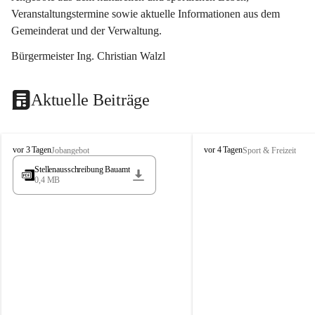
Veranstaltungstermine sowie aktuelle Informationen aus dem 
Gemeinderat und der Verwaltung. 
Bürgermeister Ing. Christian Walzl
Aktuelle Beiträge
S
S
vor 3 Tagen
vor 4 Tagen
Jobangebot
Sport & Freizeit
t
t
Stellenausschreibung Bauamt
ö
ö
0,4 MB
s
s
s
s
i
i
n
n
g
g