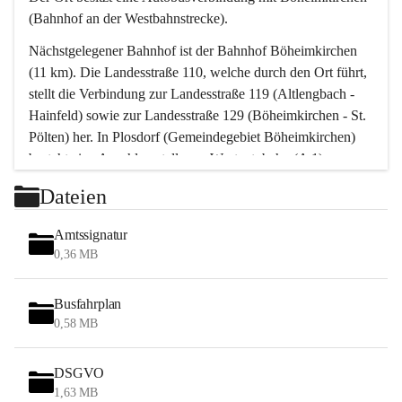
(Bahnhof an der Westbahnstrecke).
Nächstgelegener Bahnhof ist der Bahnhof Böheimkirchen 
(11 km). Die Landesstraße 110, welche durch den Ort führt, 
stellt die Verbindung zur Landesstraße 119 (Altlengbach - 
Hainfeld) sowie zur Landesstraße 129 (Böheimkirchen - St. 
Pölten) her. In Plosdorf (Gemeindegebiet Böheimkirchen) 
besteht eine Anschlussstelle zur Westautobahn (A 1).
Mit einem PKW ist St. Pölten in ca. 30 Minuten erreichbar, 
Dateien
Wien erreicht man in ca. 45 Minuten.
Stössing zählt noch zum Naherholungsraum Wien sowie 
Amtssignatur
zum Naherholungsraum St. Pölten. Viele Bauernhöfe hatten 
0,36 MB
„ihre Wiener“. Seit 1960 bauten viele Wiener 
Wochenendhäuser im Gemeindegebiet. Wegen des 
Busfahrplan
waldreichen Jagdgebietes haben viele Jagdpächter ihre 
0,58 MB
Jagdgäste.
DSGVO
Das Wandern ist aus touristischer Sicht die bedeutendste 
1,63 MB
Tätigkeit. Das hügelige Gebiet mit Wanderwegen durch 