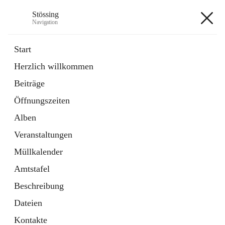
Stössing
Navigation
Stössing
Start
Herzlich willkommen
öffnet
Erhebungsblatt Trinkwasser
Beiträge
in
Datei
neuem
Öffnungszeiten
Tab
öffnet
Kindergarten
in
Ordner
Alben
neuem
Tab
Veranstaltungen
+9
Müllkalender
Amtstafel
Beschreibung
Dateien
Hauptadresse
Kontakte