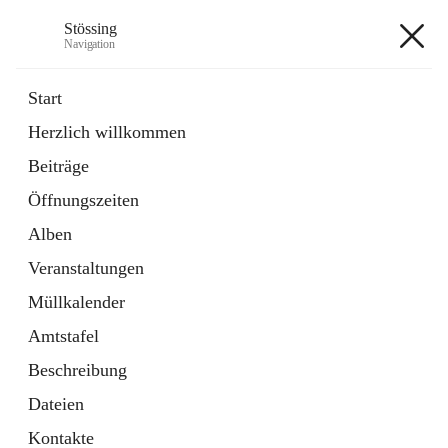
Stössing
Navigation
Stössing
Start
Herzlich willkommen
öffnet
Erhebungsblatt Trinkwasser
Beiträge
in
Datei
neuem
Öffnungszeiten
Tab
öffnet
Kindergarten
in
Ordner
Alben
neuem
Tab
Veranstaltungen
+9
Müllkalender
Amtstafel
Beschreibung
Dateien
Hauptadresse
Kontakte