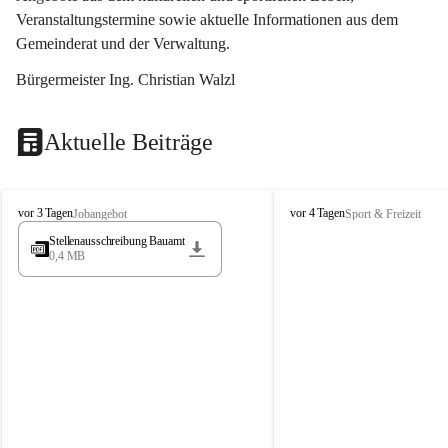
Veranstaltungstermine sowie aktuelle Informationen aus dem 
Gemeinderat und der Verwaltung. 
Bürgermeister Ing. Christian Walzl
Aktuelle Beiträge
S
S
vor 3 Tagen
vor 4 Tagen
Jobangebot
Sport & Freizeit
t
t
Stellenausschreibung Bauamt
ö
ö
0,4 MB
s
s
s
s
i
i
n
n
g
g