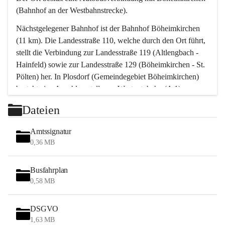
(Bahnhof an der Westbahnstrecke).
Nächstgelegener Bahnhof ist der Bahnhof Böheimkirchen 
(11 km). Die Landesstraße 110, welche durch den Ort führt, 
stellt die Verbindung zur Landesstraße 119 (Altlengbach - 
Hainfeld) sowie zur Landesstraße 129 (Böheimkirchen - St. 
Pölten) her. In Plosdorf (Gemeindegebiet Böheimkirchen) 
besteht eine Anschlussstelle zur Westautobahn (A 1).
Mit einem PKW ist St. Pölten in ca. 30 Minuten erreichbar, 
Dateien
Wien erreicht man in ca. 45 Minuten.
Stössing zählt noch zum Naherholungsraum Wien sowie 
Amtssignatur
zum Naherholungsraum St. Pölten. Viele Bauernhöfe hatten 
0,36 MB
„ihre Wiener“. Seit 1960 bauten viele Wiener 
Wochenendhäuser im Gemeindegebiet. Wegen des 
Busfahrplan
waldreichen Jagdgebietes haben viele Jagdpächter ihre 
0,58 MB
Jagdgäste.
DSGVO
Das Wandern ist aus touristischer Sicht die bedeutendste 
1,63 MB
Tätigkeit. Das hügelige Gebiet mit Wanderwegen durch 