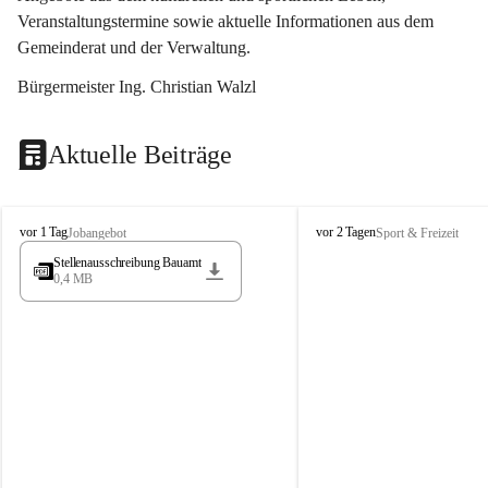
Veranstaltungstermine sowie aktuelle Informationen aus dem 
Gemeinderat und der Verwaltung. 
Bürgermeister Ing. Christian Walzl
Aktuelle Beiträge
S
S
vor 1 Tag
vor 2 Tagen
Jobangebot
Sport & Freizeit
t
t
Stellenausschreibung Bauamt
ö
ö
0,4 MB
s
s
s
s
i
i
n
n
g
g