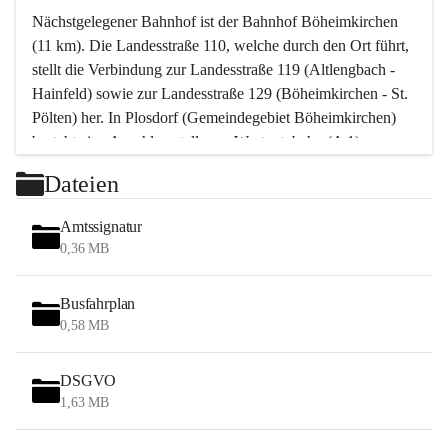
Nächstgelegener Bahnhof ist der Bahnhof Böheimkirchen 
(11 km). Die Landesstraße 110, welche durch den Ort führt, 
stellt die Verbindung zur Landesstraße 119 (Altlengbach - 
Hainfeld) sowie zur Landesstraße 129 (Böheimkirchen - St. 
Pölten) her. In Plosdorf (Gemeindegebiet Böheimkirchen) 
besteht eine Anschlussstelle zur Westautobahn (A 1).
Mit einem PKW ist St. Pölten in ca. 30 Minuten erreichbar, 
Dateien
Wien erreicht man in ca. 45 Minuten.
Stössing zählt noch zum Naherholungsraum Wien sowie 
Amtssignatur
zum Naherholungsraum St. Pölten. Viele Bauernhöfe hatten 
0,36 MB
„ihre Wiener“. Seit 1960 bauten viele Wiener 
Wochenendhäuser im Gemeindegebiet. Wegen des 
Busfahrplan
waldreichen Jagdgebietes haben viele Jagdpächter ihre 
0,58 MB
Jagdgäste.
DSGVO
Das Wandern ist aus touristischer Sicht die bedeutendste 
1,63 MB
Tätigkeit. Das hügelige Gebiet mit Wanderwegen durch 
Wiesen, Wälder und Obstkulturen lädt dazu ein. Gefördert 