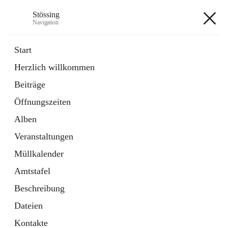
Stössing
Navigation
Stössing
Start
Herzlich willkommen
öffnet
Erhebungsblatt Trinkwasser
Beiträge
in
Datei
neuem
Öffnungszeiten
Tab
öffnet
Kindergarten
in
Ordner
Alben
neuem
Tab
Veranstaltungen
+9
Müllkalender
Amtstafel
Beschreibung
Dateien
Hauptadresse
Kontakte