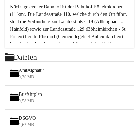
Nächstgelegener Bahnhof ist der Bahnhof Böheimkirchen 
(11 km). Die Landesstraße 110, welche durch den Ort führt, 
stellt die Verbindung zur Landesstraße 119 (Altlengbach - 
Hainfeld) sowie zur Landesstraße 129 (Böheimkirchen - St. 
Pölten) her. In Plosdorf (Gemeindegebiet Böheimkirchen) 
besteht eine Anschlussstelle zur Westautobahn (A 1).
Mit einem PKW ist St. Pölten in ca. 30 Minuten erreichbar, 
Dateien
Wien erreicht man in ca. 45 Minuten.
Stössing zählt noch zum Naherholungsraum Wien sowie 
Amtssignatur
zum Naherholungsraum St. Pölten. Viele Bauernhöfe hatten 
0,36 MB
„ihre Wiener“. Seit 1960 bauten viele Wiener 
Wochenendhäuser im Gemeindegebiet. Wegen des 
Busfahrplan
waldreichen Jagdgebietes haben viele Jagdpächter ihre 
0,58 MB
Jagdgäste.
DSGVO
Das Wandern ist aus touristischer Sicht die bedeutendste 
1,63 MB
Tätigkeit. Das hügelige Gebiet mit Wanderwegen durch 
Wiesen, Wälder und Obstkulturen lädt dazu ein. Gefördert 