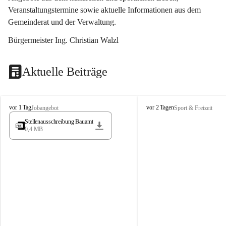
Veranstaltungstermine sowie aktuelle Informationen aus dem 
Gemeinderat und der Verwaltung. 
Bürgermeister Ing. Christian Walzl
Aktuelle Beiträge
S
S
vor 1 Tag
vor 2 Tagen
Jobangebot
Sport & Freizeit
t
t
Stellenausschreibung Bauamt
ö
ö
0,4 MB
s
s
s
s
i
i
n
n
g
g