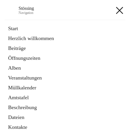
Stössing
Navigation
Stössing
Start
Herzlich willkommen
öffnet
Erhebungsblatt Trinkwasser
Beiträge
in
Datei
neuem
Öffnungszeiten
Tab
öffnet
Kindergarten
in
Ordner
Alben
neuem
Tab
Veranstaltungen
+9
Müllkalender
Amtstafel
Beschreibung
Dateien
Hauptadresse
Kontakte