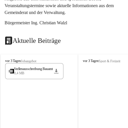
Veranstaltungstermine sowie aktuelle Informationen aus dem 
Gemeinderat und der Verwaltung. 
Bürgermeister Ing. Christian Walzl
Aktuelle Beiträge
S
S
vor 3 Tagen
vor 3 Tagen
Jobangebot
Sport & Freizeit
t
t
Stellenausschreibung Bauamt
ö
ö
0,4 MB
s
s
s
s
i
i
n
n
g
g