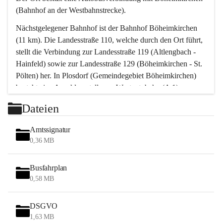
(Bahnhof an der Westbahnstrecke).
Nächstgelegener Bahnhof ist der Bahnhof Böheimkirchen 
(11 km). Die Landesstraße 110, welche durch den Ort führt, 
stellt die Verbindung zur Landesstraße 119 (Altlengbach - 
Hainfeld) sowie zur Landesstraße 129 (Böheimkirchen - St. 
Pölten) her. In Plosdorf (Gemeindegebiet Böheimkirchen) 
besteht eine Anschlussstelle zur Westautobahn (A 1).
Mit einem PKW ist St. Pölten in ca. 30 Minuten erreichbar, 
Dateien
Wien erreicht man in ca. 45 Minuten.
Stössing zählt noch zum Naherholungsraum Wien sowie 
Amtssignatur
zum Naherholungsraum St. Pölten. Viele Bauernhöfe hatten 
0,36 MB
„ihre Wiener“. Seit 1960 bauten viele Wiener 
Wochenendhäuser im Gemeindegebiet. Wegen des 
Busfahrplan
waldreichen Jagdgebietes haben viele Jagdpächter ihre 
0,58 MB
Jagdgäste.
DSGVO
Das Wandern ist aus touristischer Sicht die bedeutendste 
1,63 MB
Tätigkeit. Das hügelige Gebiet mit Wanderwegen durch 