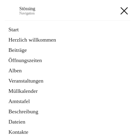
Stössing
Navigation
Stössing
Start
Herzlich willkommen
öffnet
Erhebungsblatt Trinkwasser
Beiträge
in
Datei
neuem
Öffnungszeiten
Tab
öffnet
Kindergarten
in
Ordner
Alben
neuem
Tab
Veranstaltungen
+9
Müllkalender
Amtstafel
Beschreibung
Dateien
Hauptadresse
Kontakte