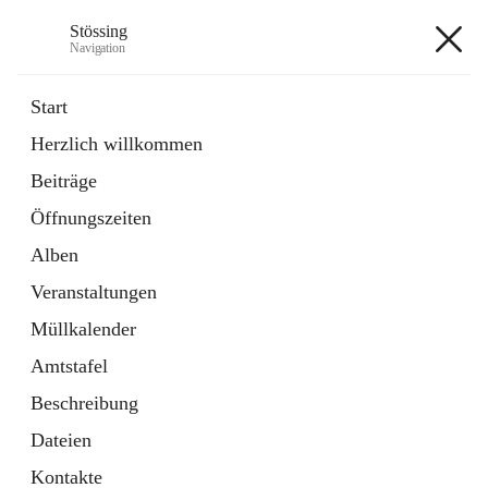
Stössing
Navigation
Stössing
Start
Herzlich willkommen
öffnet
Erhebungsblatt Trinkwasser
Beiträge
in
Datei
neuem
Öffnungszeiten
Tab
öffnet
Kindergarten
in
Ordner
Alben
neuem
Tab
Veranstaltungen
+9
Müllkalender
Amtstafel
Beschreibung
Dateien
Hauptadresse
Kontakte