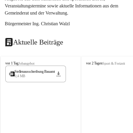
Veranstaltungstermine sowie aktuelle Informationen aus dem 
Gemeinderat und der Verwaltung. 
Bürgermeister Ing. Christian Walzl
Aktuelle Beiträge
S
S
vor 1 Tag
vor 2 Tagen
Jobangebot
Sport & Freizeit
t
t
Stellenausschreibung Bauamt
ö
ö
0,4 MB
s
s
s
s
i
i
n
n
g
g