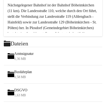
Nächstgelegener Bahnhof ist der Bahnhof Böheimkirchen 
(11 km). Die Landesstraße 110, welche durch den Ort führt, 
stellt die Verbindung zur Landesstraße 119 (Altlengbach - 
Hainfeld) sowie zur Landesstraße 129 (Böheimkirchen - St. 
Pölten) her. In Plosdorf (Gemeindegebiet Böheimkirchen) 
besteht eine Anschlussstelle zur Westautobahn (A 1).
Mit einem PKW ist St. Pölten in ca. 30 Minuten erreichbar, 
Dateien
Wien erreicht man in ca. 45 Minuten.
Stössing zählt noch zum Naherholungsraum Wien sowie 
Amtssignatur
zum Naherholungsraum St. Pölten. Viele Bauernhöfe hatten 
0,36 MB
„ihre Wiener“. Seit 1960 bauten viele Wiener 
Wochenendhäuser im Gemeindegebiet. Wegen des 
Busfahrplan
waldreichen Jagdgebietes haben viele Jagdpächter ihre 
0,58 MB
Jagdgäste.
DSGVO
Das Wandern ist aus touristischer Sicht die bedeutendste 
1,63 MB
Tätigkeit. Das hügelige Gebiet mit Wanderwegen durch 
Wiesen, Wälder und Obstkulturen lädt dazu ein. Gefördert 