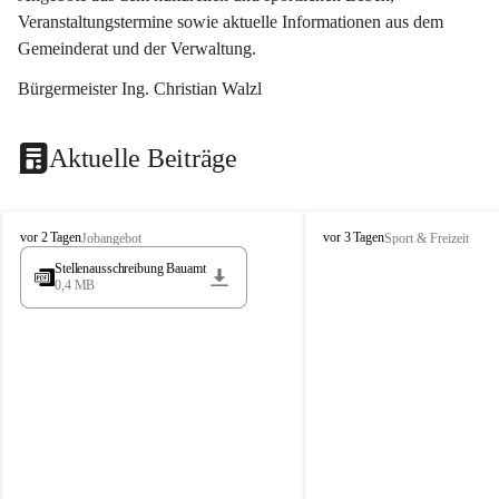
Veranstaltungstermine sowie aktuelle Informationen aus dem 
Gemeinderat und der Verwaltung. 
Bürgermeister Ing. Christian Walzl
Aktuelle Beiträge
S
S
vor 2 Tagen
vor 3 Tagen
Jobangebot
Sport & Freizeit
t
t
Stellenausschreibung Bauamt
ö
ö
0,4 MB
s
s
s
s
i
i
n
n
g
g