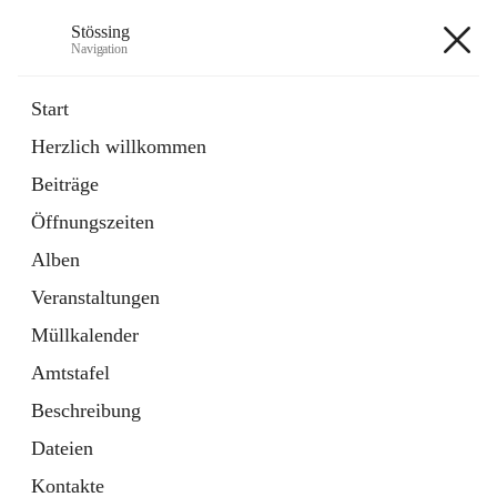
Stössing
Navigation
Stössing
Start
Herzlich willkommen
öffnet
Erhebungsblatt Trinkwasser
Beiträge
in
Datei
neuem
Öffnungszeiten
Tab
öffnet
Kindergarten
in
Ordner
Alben
neuem
Tab
Veranstaltungen
+9
Müllkalender
Amtstafel
Beschreibung
Dateien
Hauptadresse
Kontakte