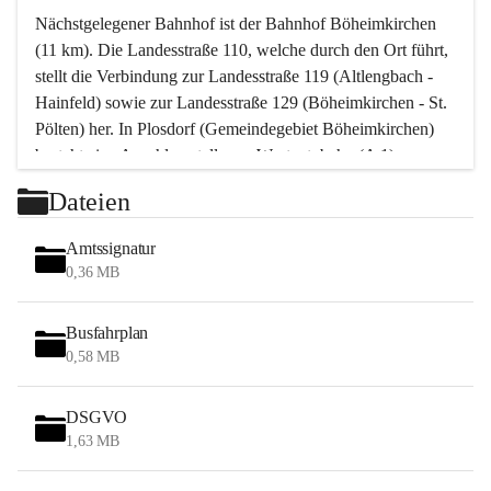
Nächstgelegener Bahnhof ist der Bahnhof Böheimkirchen 
(11 km). Die Landesstraße 110, welche durch den Ort führt, 
stellt die Verbindung zur Landesstraße 119 (Altlengbach - 
Hainfeld) sowie zur Landesstraße 129 (Böheimkirchen - St. 
Pölten) her. In Plosdorf (Gemeindegebiet Böheimkirchen) 
besteht eine Anschlussstelle zur Westautobahn (A 1).
Mit einem PKW ist St. Pölten in ca. 30 Minuten erreichbar, 
Dateien
Wien erreicht man in ca. 45 Minuten.
Stössing zählt noch zum Naherholungsraum Wien sowie 
Amtssignatur
zum Naherholungsraum St. Pölten. Viele Bauernhöfe hatten 
0,36 MB
„ihre Wiener“. Seit 1960 bauten viele Wiener 
Wochenendhäuser im Gemeindegebiet. Wegen des 
Busfahrplan
waldreichen Jagdgebietes haben viele Jagdpächter ihre 
0,58 MB
Jagdgäste.
DSGVO
Das Wandern ist aus touristischer Sicht die bedeutendste 
1,63 MB
Tätigkeit. Das hügelige Gebiet mit Wanderwegen durch 
Wiesen, Wälder und Obstkulturen lädt dazu ein. Gefördert 