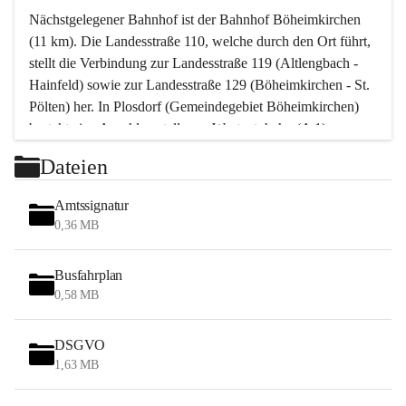
Nächstgelegener Bahnhof ist der Bahnhof Böheimkirchen 
(11 km). Die Landesstraße 110, welche durch den Ort führt, 
stellt die Verbindung zur Landesstraße 119 (Altlengbach - 
Hainfeld) sowie zur Landesstraße 129 (Böheimkirchen - St. 
Pölten) her. In Plosdorf (Gemeindegebiet Böheimkirchen) 
besteht eine Anschlussstelle zur Westautobahn (A 1).
Mit einem PKW ist St. Pölten in ca. 30 Minuten erreichbar, 
Dateien
Wien erreicht man in ca. 45 Minuten.
Stössing zählt noch zum Naherholungsraum Wien sowie 
Amtssignatur
zum Naherholungsraum St. Pölten. Viele Bauernhöfe hatten 
0,36 MB
„ihre Wiener“. Seit 1960 bauten viele Wiener 
Wochenendhäuser im Gemeindegebiet. Wegen des 
Busfahrplan
waldreichen Jagdgebietes haben viele Jagdpächter ihre 
0,58 MB
Jagdgäste.
DSGVO
Das Wandern ist aus touristischer Sicht die bedeutendste 
1,63 MB
Tätigkeit. Das hügelige Gebiet mit Wanderwegen durch 
Wiesen, Wälder und Obstkulturen lädt dazu ein. Gefördert 