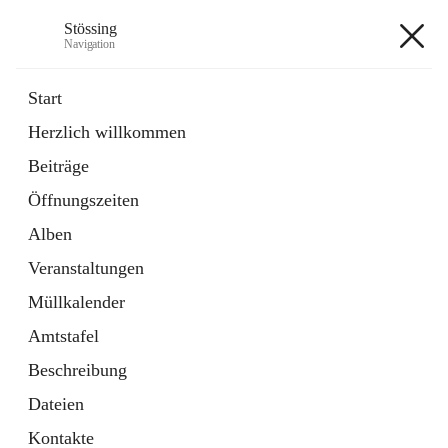
Stössing
Navigation
Stössing
Start
Herzlich willkommen
öffnet
Erhebungsblatt Trinkwasser
Beiträge
in
Datei
neuem
Öffnungszeiten
Tab
öffnet
Kindergarten
in
Ordner
Alben
neuem
Tab
Veranstaltungen
+9
Müllkalender
Amtstafel
Beschreibung
Dateien
Hauptadresse
Kontakte