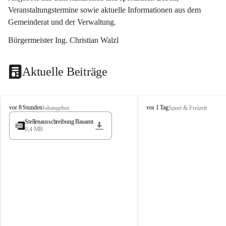
Veranstaltungstermine sowie aktuelle Informationen aus dem 
Gemeinderat und der Verwaltung. 
Bürgermeister Ing. Christian Walzl
Aktuelle Beiträge
S
S
vor 8 Stunden
vor 1 Tag
Jobangebot
Sport & Freizeit
t
t
Stellenausschreibung Bauamt
ö
ö
0,4 MB
s
s
s
s
i
i
n
n
g
g