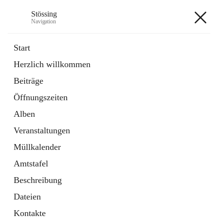
Stössing
Navigation
Stössing
Start
Herzlich willkommen
öffnet
Erhebungsblatt Trinkwasser
Beiträge
in
Datei
neuem
Öffnungszeiten
Tab
öffnet
Kindergarten
in
Ordner
Alben
neuem
Tab
Veranstaltungen
+9
Müllkalender
Amtstafel
Beschreibung
Dateien
Hauptadresse
Kontakte