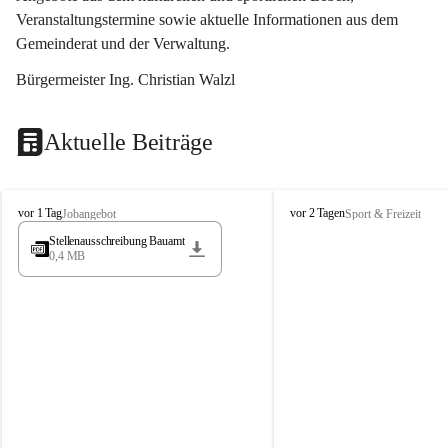
Veranstaltungstermine sowie aktuelle Informationen aus dem 
Gemeinderat und der Verwaltung. 
Bürgermeister Ing. Christian Walzl
Aktuelle Beiträge
S
S
vor 1 Tag
vor 2 Tagen
Jobangebot
Sport & Freizeit
t
t
Stellenausschreibung Bauamt
ö
ö
0,4 MB
s
s
s
s
i
i
n
n
g
g