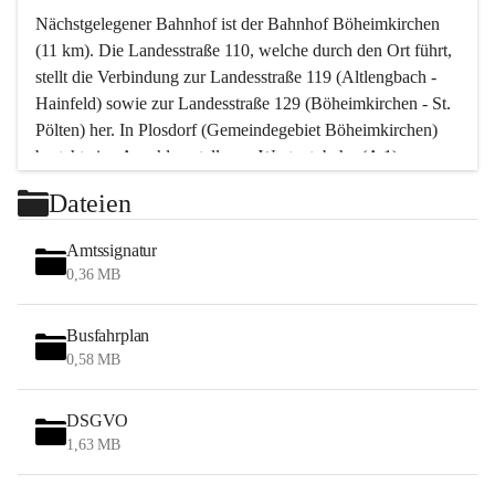
Nächstgelegener Bahnhof ist der Bahnhof Böheimkirchen 
(11 km). Die Landesstraße 110, welche durch den Ort führt, 
stellt die Verbindung zur Landesstraße 119 (Altlengbach - 
Hainfeld) sowie zur Landesstraße 129 (Böheimkirchen - St. 
Pölten) her. In Plosdorf (Gemeindegebiet Böheimkirchen) 
besteht eine Anschlussstelle zur Westautobahn (A 1).
Mit einem PKW ist St. Pölten in ca. 30 Minuten erreichbar, 
Dateien
Wien erreicht man in ca. 45 Minuten.
Stössing zählt noch zum Naherholungsraum Wien sowie 
Amtssignatur
zum Naherholungsraum St. Pölten. Viele Bauernhöfe hatten 
0,36 MB
„ihre Wiener“. Seit 1960 bauten viele Wiener 
Wochenendhäuser im Gemeindegebiet. Wegen des 
Busfahrplan
waldreichen Jagdgebietes haben viele Jagdpächter ihre 
0,58 MB
Jagdgäste.
DSGVO
Das Wandern ist aus touristischer Sicht die bedeutendste 
1,63 MB
Tätigkeit. Das hügelige Gebiet mit Wanderwegen durch 
Wiesen, Wälder und Obstkulturen lädt dazu ein. Gefördert 