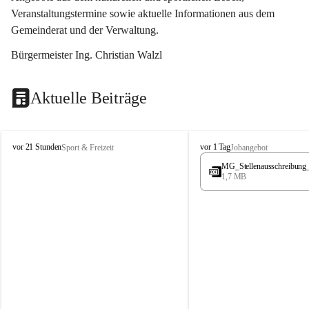
Veranstaltungstermine sowie aktuelle Informationen aus dem 
Gemeinderat und der Verwaltung. 
Bürgermeister Ing. Christian Walzl
Aktuelle Beiträge
S
S
vor 21 Stunden
vor 1 Tag
Sport & Freizeit
Jobangebot
t
t
MG_Stellenausschreibung
ö
ö
1,7 MB
s
s
s
s
i
i
n
n
g
g