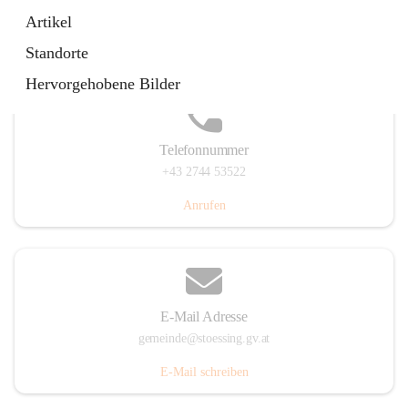
Stössing 7, 3073 Stössing, AUT
Artikel
Auf Karte ansehen
Standorte
Hervorgehobene Bilder
Telefonnummer
+43 2744 53522
Anrufen
E-Mail Adresse
gemeinde@stoessing.gv.at
E-Mail schreiben