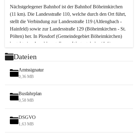
Nächstgelegener Bahnhof ist der Bahnhof Böheimkirchen 
(11 km). Die Landesstraße 110, welche durch den Ort führt, 
stellt die Verbindung zur Landesstraße 119 (Altlengbach - 
Hainfeld) sowie zur Landesstraße 129 (Böheimkirchen - St. 
Pölten) her. In Plosdorf (Gemeindegebiet Böheimkirchen) 
besteht eine Anschlussstelle zur Westautobahn (A 1).
Mit einem PKW ist St. Pölten in ca. 30 Minuten erreichbar, 
Dateien
Wien erreicht man in ca. 45 Minuten.
Stössing zählt noch zum Naherholungsraum Wien sowie 
Amtssignatur
zum Naherholungsraum St. Pölten. Viele Bauernhöfe hatten 
0,36 MB
„ihre Wiener“. Seit 1960 bauten viele Wiener 
Wochenendhäuser im Gemeindegebiet. Wegen des 
Busfahrplan
waldreichen Jagdgebietes haben viele Jagdpächter ihre 
0,58 MB
Jagdgäste.
DSGVO
Das Wandern ist aus touristischer Sicht die bedeutendste 
1,63 MB
Tätigkeit. Das hügelige Gebiet mit Wanderwegen durch 
Wiesen, Wälder und Obstkulturen lädt dazu ein. Gefördert 