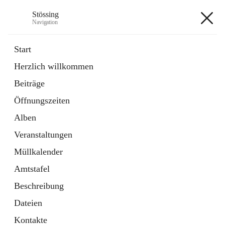
Stössing
Navigation
Stössing
Start
Herzlich willkommen
öffnet
Erhebungsblatt Trinkwasser
Beiträge
in
Datei
neuem
Öffnungszeiten
Tab
öffnet
Kindergarten
in
Ordner
Alben
neuem
Tab
Veranstaltungen
+9
Müllkalender
Amtstafel
Beschreibung
Dateien
Hauptadresse
Kontakte