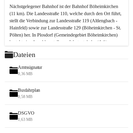
Nächstgelegener Bahnhof ist der Bahnhof Böheimkirchen 
(11 km). Die Landesstraße 110, welche durch den Ort führt, 
stellt die Verbindung zur Landesstraße 119 (Altlengbach - 
Hainfeld) sowie zur Landesstraße 129 (Böheimkirchen - St. 
Pölten) her. In Plosdorf (Gemeindegebiet Böheimkirchen) 
besteht eine Anschlussstelle zur Westautobahn (A 1).
Mit einem PKW ist St. Pölten in ca. 30 Minuten erreichbar, 
Dateien
Wien erreicht man in ca. 45 Minuten.
Stössing zählt noch zum Naherholungsraum Wien sowie 
Amtssignatur
zum Naherholungsraum St. Pölten. Viele Bauernhöfe hatten 
0,36 MB
„ihre Wiener“. Seit 1960 bauten viele Wiener 
Wochenendhäuser im Gemeindegebiet. Wegen des 
Busfahrplan
waldreichen Jagdgebietes haben viele Jagdpächter ihre 
0,58 MB
Jagdgäste.
DSGVO
Das Wandern ist aus touristischer Sicht die bedeutendste 
1,63 MB
Tätigkeit. Das hügelige Gebiet mit Wanderwegen durch 
Wiesen, Wälder und Obstkulturen lädt dazu ein. Gefördert 