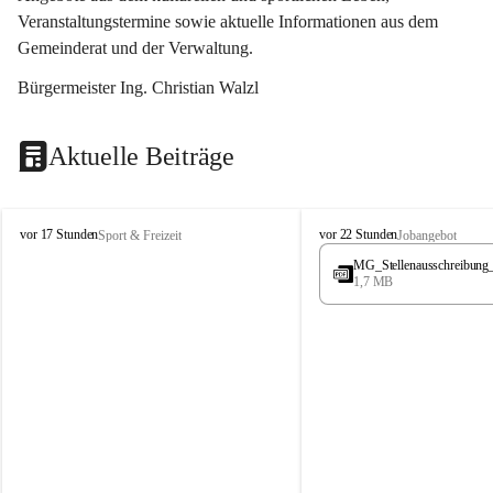
Veranstaltungstermine sowie aktuelle Informationen aus dem 
Gemeinderat und der Verwaltung. 
Bürgermeister Ing. Christian Walzl
Aktuelle Beiträge
S
S
vor 17 Stunden
vor 22 Stunden
Sport & Freizeit
Jobangebot
t
t
MG_Stellenausschreibung
ö
ö
1,7 MB
s
s
s
s
i
i
n
n
g
g