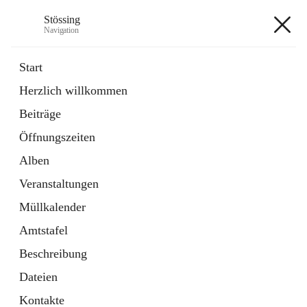
Stössing
Navigation
Stössing
Start
Herzlich willkommen
öffnet
Erhebungsblatt Trinkwasser
Beiträge
in
Datei
neuem
Öffnungszeiten
Tab
öffnet
Kindergarten
in
Ordner
Alben
neuem
Tab
Veranstaltungen
+9
Müllkalender
Amtstafel
Beschreibung
Dateien
Hauptadresse
Kontakte