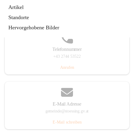
Stössing 7, 3073 Stössing, AUT
Artikel
Auf Karte ansehen
Standorte
Hervorgehobene Bilder
Telefonnummer
+43 2744 53522
Anrufen
E-Mail Adresse
gemeinde@stoessing.gv.at
E-Mail schreiben