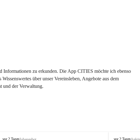
 und Informationen zu erkunden. Die App CITIES möchte ich ebenso 
es Wissenswertes über unser Vereinsleben, Angebote aus dem 
t und der Verwaltung. 
S
S
vor 2 Tagen
vor 2 Tagen
Jobangebot
Ankü