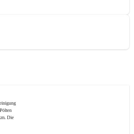
reinigung 
Pölten 
km. Die 