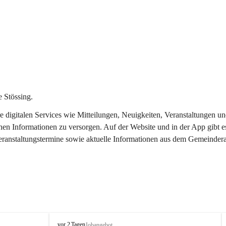
 Stössing.
ere digitalen Services wie Mitteilungen, Neuigkeiten, Veranstaltungen
chen Informationen zu versorgen. Auf der Website und in der App gibt 
Veranstaltungstermine sowie aktuelle Informationen aus dem Gemeindera
S
vor 2 Tagen
Jobangebot