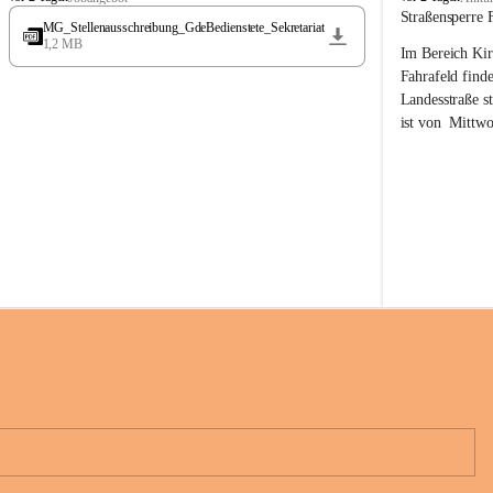
t
t
Straßensperre 
MG_Stellenausschreibung_GdeBedienstete_Sekretariat
ö
ö
1,2 MB
Im Bereich Kir
s
s
s
s
Fahrafeld finde
i
i
Landesstraße s
n
n
ist von  
Mittwo
g
g
22.08.2026 ges