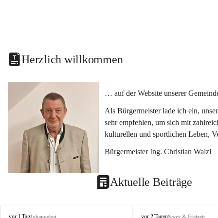
Herzlich willkommen
… auf der Website unserer Gemeinde
Als Bürgermeister lade ich ein, uns
sehr empfehlen, um sich mit zahlrei
kulturellen und sportlichen Leben, 
Bürgermeister Ing. Christian Walzl
Aktuelle Beiträge
S
S
vor 1 Tag
vor 2 Tagen
Jobangebot
Sport & Freizeit