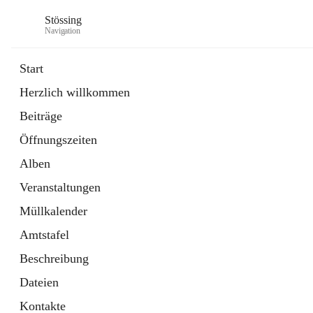
Stössing
Navigation
Start
Herzlich willkommen
öffnet
Erhebungsblatt Trinkwasser
Beiträge
in
Datei
neuem
Öffnungszeiten
Tab
öffnet
Kindergarten
in
Ordner
Alben
neuem
Tab
Veranstaltungen
Müllkalender
Amtstafel
Beschreibung
Dateien
Kontakte