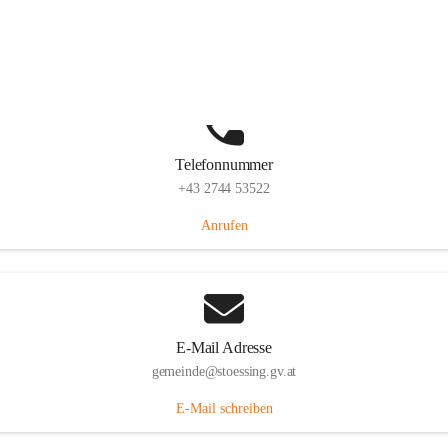
Stössing 7, 3073 Stössing, AUT
Auf Karte ansehen
Telefonnummer
+43 2744 53522
Anrufen
E-Mail Adresse
gemeinde@stoessing.gv.at
E-Mail schreiben