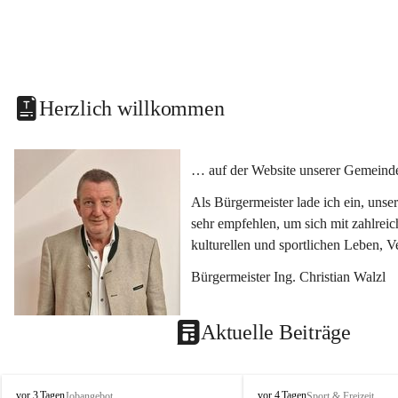
Herzlich willkommen
… auf der Website unserer Gemeinde
Als Bürgermeister lade ich ein, uns
sehr empfehlen, um sich mit zahlrei
kulturellen und sportlichen Leben, 
Bürgermeister Ing. Christian Walzl
Aktuelle Beiträge
S
S
vor 3 Tagen
vor 4 Tagen
Jobangebot
Sport & Freizeit