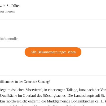
rk St. Pölten
Forstwesen
ttekontrolle
Alle Bekanntmachungen sehen
willkommen in der Gemeinde Stössing!
liegt im östlichen Mostviertel, in einer engen Tallage, kurz nach der Ve
Quellbäche im Oberlauf des Stössingbaches. Die Landeshauptstadt St. 
5 km (nordwestlich) entfernt, die Marktgemeinde Böheimkirchen ca. 11 