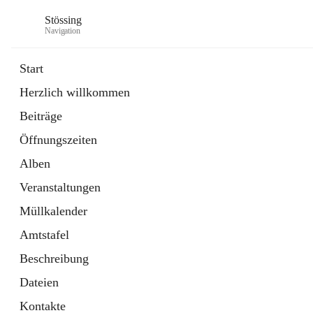
Stössing
Navigation
Start
Herzlich willkommen
öffnet
Erhebungsblatt Trinkwasser
Beiträge
in
Datei
neuem
Öffnungszeiten
Tab
öffnet
Kindergarten
in
Ordner
Alben
neuem
Tab
Veranstaltungen
Müllkalender
Amtstafel
Beschreibung
Dateien
Kontakte