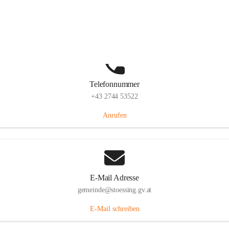
Stössing 7, 3073 Stössing, AUT
Auf Karte ansehen
Telefonnummer
+43 2744 53522
Anrufen
E-Mail Adresse
gemeinde@stoessing.gv.at
E-Mail schreiben