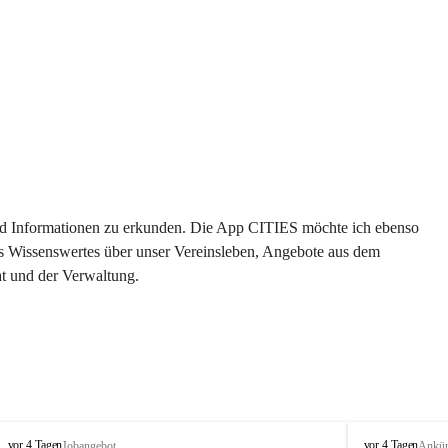
 und Informationen zu erkunden. Die App CITIES möchte ich ebenso 
es Wissenswertes über unser Vereinsleben, Angebote aus dem 
t und der Verwaltung. 
S
S
vor 4 Tagen
vor 4 Tagen
Jobangebot
Ankü