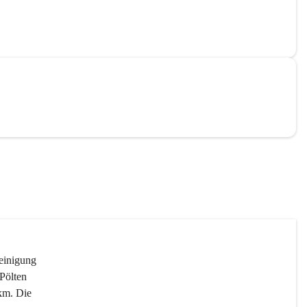
reinigung 
Pölten 
km. Die 