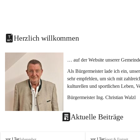
Herzlich willkommen
… auf der Website unserer Gemeinde
Als Bürgermeister lade ich ein, uns
sehr empfehlen, um sich mit zahlrei
kulturellen und sportlichen Leben, 
Bürgermeister Ing. Christian Walzl
Aktuelle Beiträge
S
S
vor 1 Tag
vor 1 Tag
Jobangebot
Sport & Freizeit