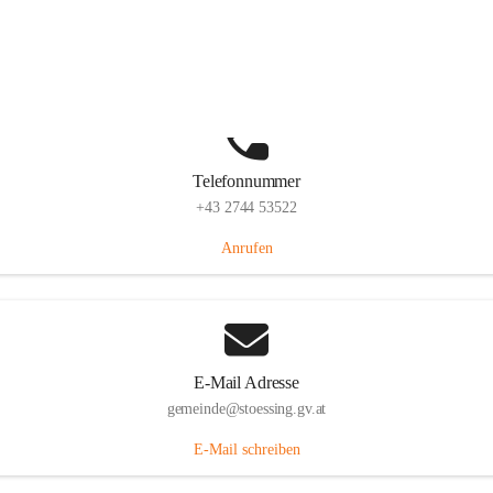
Stössing 7, 3073 Stössing, AUT
Auf Karte ansehen
Telefonnummer
+43 2744 53522
Anrufen
E-Mail Adresse
gemeinde@stoessing.gv.at
E-Mail schreiben