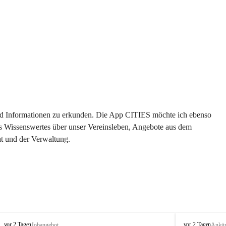
 und Informationen zu erkunden. Die App CITIES möchte ich ebenso 
es Wissenswertes über unser Vereinsleben, Angebote aus dem 
t und der Verwaltung. 
S
S
vor 2 Tagen
vor 2 Tagen
Jobangebot
Ankü