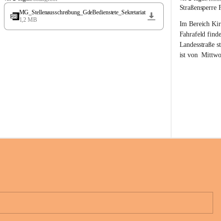
t
t
Straßensperre 
MG_Stellenausschreibung_GdeBedienstete_Sekretariat
ö
ö
1,2 MB
Im Bereich Kir
s
s
s
s
Fahrafeld finde
i
i
Landesstraße s
n
n
ist von  
Mittwo
g
g
22.08.2026 ges