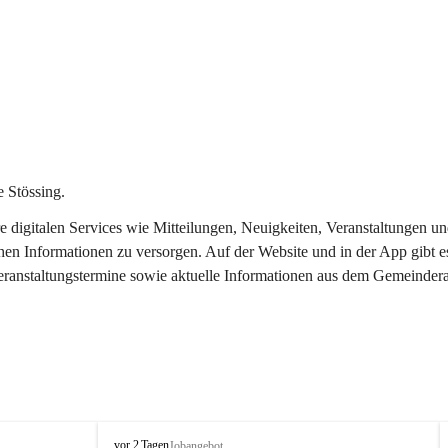
 Stössing.
ere digitalen Services wie Mitteilungen, Neuigkeiten, Veranstaltungen
chen Informationen zu versorgen. Auf der Website und in der App gibt 
Veranstaltungstermine sowie aktuelle Informationen aus dem Gemeindera
S
vor 2 Tagen
Jobangebot