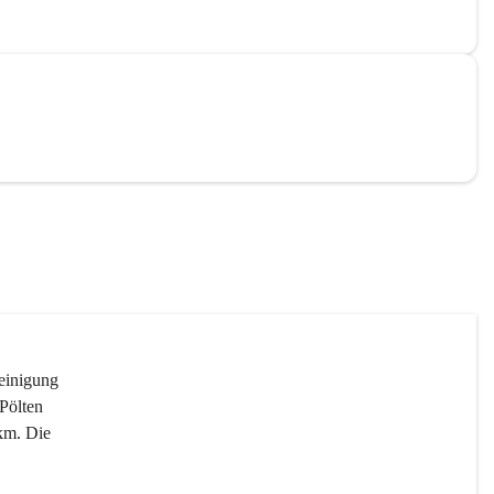
reinigung 
Pölten 
km. Die 