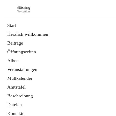
Stössing
Navigation
Start
Herzlich willkommen
öffnet
Erhebungsblatt Trinkwasser
Beiträge
in
Datei
neuem
Öffnungszeiten
Tab
öffnet
Kindergarten
in
Ordner
Alben
neuem
Tab
Veranstaltungen
Müllkalender
Amtstafel
Beschreibung
Dateien
Kontakte