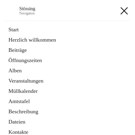
Stössing
Navigation
Stössing
Start
Herzlich willkommen
öffnet
Erhebungsblatt Trinkwasser
Beiträge
in
Datei
neuem
Öffnungszeiten
Tab
öffnet
Kindergarten
in
Ordner
Alben
neuem
Tab
Veranstaltungen
+9
Müllkalender
Amtstafel
Beschreibung
Dateien
Hauptadresse
Kontakte