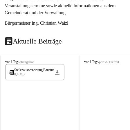
Veranstaltungstermine sowie aktuelle Informationen aus dem 
Gemeinderat und der Verwaltung. 
Bürgermeister Ing. Christian Walzl
Aktuelle Beiträge
S
S
vor 1 Tag
vor 1 Tag
Jobangebot
Sport & Freizeit
t
t
Stellenausschreibung Bauamt
ö
ö
0,4 MB
s
s
s
s
i
i
n
n
g
g