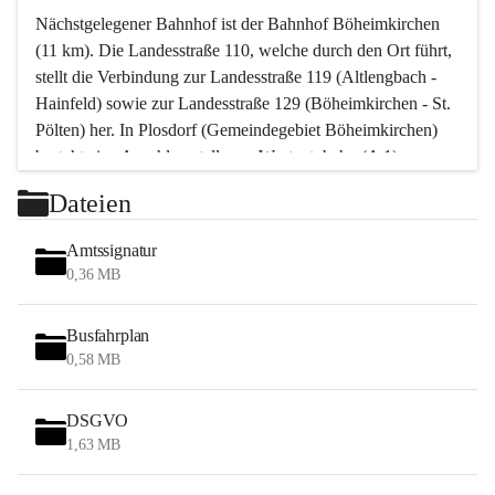
Nächstgelegener Bahnhof ist der Bahnhof Böheimkirchen 
(11 km). Die Landesstraße 110, welche durch den Ort führt, 
stellt die Verbindung zur Landesstraße 119 (Altlengbach - 
Hainfeld) sowie zur Landesstraße 129 (Böheimkirchen - St. 
Pölten) her. In Plosdorf (Gemeindegebiet Böheimkirchen) 
besteht eine Anschlussstelle zur Westautobahn (A 1).
Mit einem PKW ist St. Pölten in ca. 30 Minuten erreichbar, 
Dateien
Wien erreicht man in ca. 45 Minuten.
Stössing zählt noch zum Naherholungsraum Wien sowie 
Amtssignatur
zum Naherholungsraum St. Pölten. Viele Bauernhöfe hatten 
0,36 MB
„ihre Wiener“. Seit 1960 bauten viele Wiener 
Wochenendhäuser im Gemeindegebiet. Wegen des 
Busfahrplan
waldreichen Jagdgebietes haben viele Jagdpächter ihre 
0,58 MB
Jagdgäste.
DSGVO
Das Wandern ist aus touristischer Sicht die bedeutendste 
1,63 MB
Tätigkeit. Das hügelige Gebiet mit Wanderwegen durch 
Wiesen, Wälder und Obstkulturen lädt dazu ein. Gefördert 