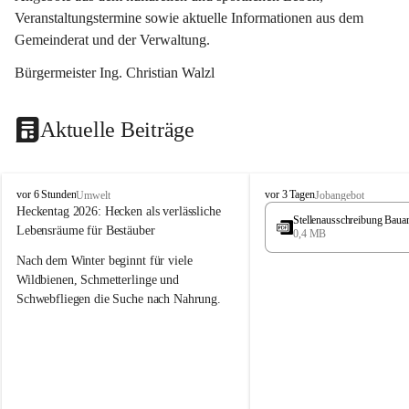
Veranstaltungstermine sowie aktuelle Informationen aus dem 
Gemeinderat und der Verwaltung. 
Bürgermeister Ing. Christian Walzl
Aktuelle Beiträge
S
S
vor 6 Stunden
vor 3 Tagen
Umwelt
Jobangebot
t
t
Heckentag 2026: Hecken als verlässliche 
Stellenausschreibung Baua
ö
ö
Lebensräume für Bestäuber
0,4 MB
s
s
s
s
Nach dem Winter beginnt für viele 
i
i
Wildbienen, Schmetterlinge und 
n
n
Schwebfliegen die Suche nach Nahrung. 
g
g
Gerade in dieser Zeit, wenn erst wenige 
Pflanzen blühen, sind heimische Hecken 
von besonderer Bedeutung. Mit ihren 
frühen Blüten liefern sie wertvollen Pollen 
und Nektar und schaffen damit wichtige 