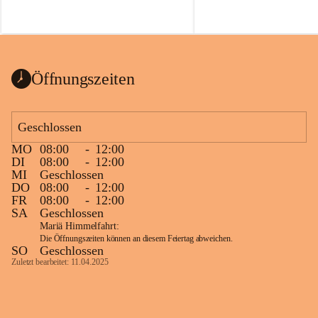
Voraussetzungen für einen erfolgreichen 
Start ins Jahr. Beim Heckentag 2026 
können ab 1. September wieder heimische 
Sträucher, Bäume und Heckenpakete aus 
regionalem Saatgut bestellt werden, die 
Öffnungszeiten
Vielfalt in Gärten bringen und zugleich 
wertvolle Lebensräume für Bestäuber 
schaffen.
Geschlossen
Wie wichtig Hecken sind zeigt das 
österreichweite Forschungsprojekt 
MO
08:00
-
12:00
DI
08:00
-
12:00
„Heckenleben“ des Vereins Regionale 
MI
Geschlossen
Gehölzvermehrung. Die Untersuchungen 
DO
08:00
-
12:00
machen deutlich, dass Bestäuber auf ein 
FR
08:00
-
12:00
möglichst durchgehendes 
SA
Geschlossen
Nahrungsangebot angewiesen sind. 
Mariä Himmelfahrt:
Heimische Hecken können 
Die Öffnungszeiten können an diesem Feiertag abweichen.
SO
Geschlossen
Versorgungslücken schließen, weil 
Zuletzt bearbeitet: 11.04.2025
unterschiedliche Gehölzarten zu 
verschiedenen Zeitpunkten blühen und 
sich im Jahresverlauf ergänzen.