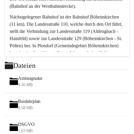
(Bahnhof an der Westbahnstrecke).
Nächstgelegener Bahnhof ist der Bahnhof Böheimkirchen 
(11 km). Die Landesstraße 110, welche durch den Ort führt, 
stellt die Verbindung zur Landesstraße 119 (Altlengbach - 
Hainfeld) sowie zur Landesstraße 129 (Böheimkirchen - St. 
Pölten) her. In Plosdorf (Gemeindegebiet Böheimkirchen) 
besteht eine Anschlussstelle zur Westautobahn (A 1).
Mit einem PKW ist St. Pölten in ca. 30 Minuten erreichbar, 
Dateien
Wien erreicht man in ca. 45 Minuten.
Stössing zählt noch zum Naherholungsraum Wien sowie 
Amtssignatur
zum Naherholungsraum St. Pölten. Viele Bauernhöfe hatten 
0,36 MB
„ihre Wiener“. Seit 1960 bauten viele Wiener 
Wochenendhäuser im Gemeindegebiet. Wegen des 
Busfahrplan
waldreichen Jagdgebietes haben viele Jagdpächter ihre 
0,58 MB
Jagdgäste.
DSGVO
Das Wandern ist aus touristischer Sicht die bedeutendste 
1,63 MB
Tätigkeit. Das hügelige Gebiet mit Wanderwegen durch 