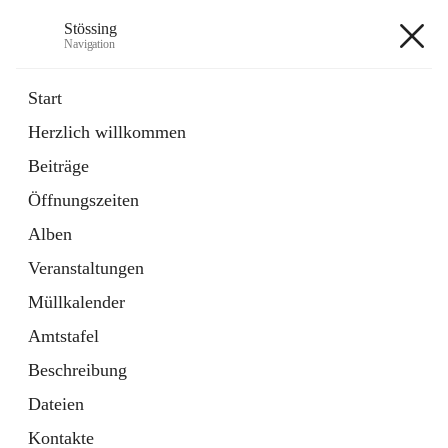
Stössing
Navigation
Stössing
Start
Herzlich willkommen
öffnet
Erhebungsblatt Trinkwasser
Beiträge
in
Datei
neuem
Öffnungszeiten
Tab
öffnet
Kindergarten
in
Ordner
Alben
neuem
Tab
Veranstaltungen
+9
Müllkalender
Amtstafel
Beschreibung
Dateien
Hauptadresse
Kontakte