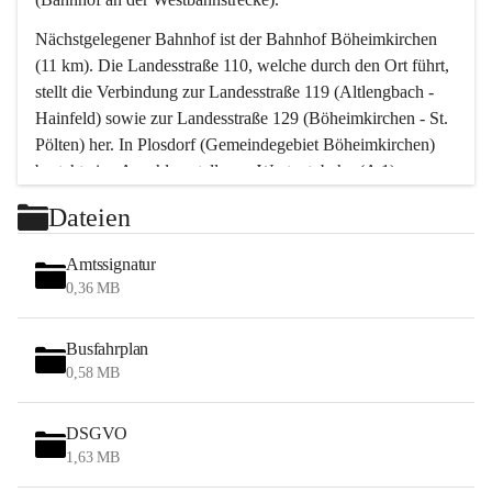
Nächstgelegener Bahnhof ist der Bahnhof Böheimkirchen 
(11 km). Die Landesstraße 110, welche durch den Ort führt, 
stellt die Verbindung zur Landesstraße 119 (Altlengbach - 
Hainfeld) sowie zur Landesstraße 129 (Böheimkirchen - St. 
Pölten) her. In Plosdorf (Gemeindegebiet Böheimkirchen) 
besteht eine Anschlussstelle zur Westautobahn (A 1).
Mit einem PKW ist St. Pölten in ca. 30 Minuten erreichbar, 
Dateien
Wien erreicht man in ca. 45 Minuten.
Stössing zählt noch zum Naherholungsraum Wien sowie 
Amtssignatur
zum Naherholungsraum St. Pölten. Viele Bauernhöfe hatten 
0,36 MB
„ihre Wiener“. Seit 1960 bauten viele Wiener 
Wochenendhäuser im Gemeindegebiet. Wegen des 
Busfahrplan
waldreichen Jagdgebietes haben viele Jagdpächter ihre 
0,58 MB
Jagdgäste.
DSGVO
Das Wandern ist aus touristischer Sicht die bedeutendste 
1,63 MB
Tätigkeit. Das hügelige Gebiet mit Wanderwegen durch 
Wiesen, Wälder und Obstkulturen lädt dazu ein. Gefördert 