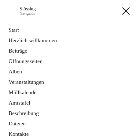
Stössing
Navigation
Stössing
Start
Herzlich willkommen
öffnet
Erhebungsblatt Trinkwasser
Beiträge
in
Datei
neuem
Öffnungszeiten
Tab
öffnet
Kindergarten
in
Ordner
Alben
neuem
Tab
Veranstaltungen
+9
Müllkalender
Amtstafel
Beschreibung
Dateien
Hauptadresse
Kontakte