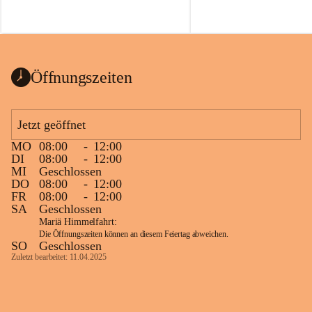
Voraussetzungen für einen erfolgreichen 
Start ins Jahr. Beim Heckentag 2026 
können ab 1. September wieder heimische 
Sträucher, Bäume und Heckenpakete aus 
regionalem Saatgut bestellt werden, die 
Öffnungszeiten
Vielfalt in Gärten bringen und zugleich 
wertvolle Lebensräume für Bestäuber 
schaffen.
Jetzt geöffnet
Wie wichtig Hecken sind zeigt das 
österreichweite Forschungsprojekt 
MO
08:00
-
12:00
DI
08:00
-
12:00
„Heckenleben“ des Vereins Regionale 
MI
Geschlossen
Gehölzvermehrung. Die Untersuchungen 
DO
08:00
-
12:00
machen deutlich, dass Bestäuber auf ein 
FR
08:00
-
12:00
möglichst durchgehendes 
SA
Geschlossen
Nahrungsangebot angewiesen sind. 
Mariä Himmelfahrt:
Heimische Hecken können 
Die Öffnungszeiten können an diesem Feiertag abweichen.
SO
Geschlossen
Versorgungslücken schließen, weil 
Zuletzt bearbeitet: 11.04.2025
unterschiedliche Gehölzarten zu 
verschiedenen Zeitpunkten blühen und 
sich im Jahresverlauf ergänzen.