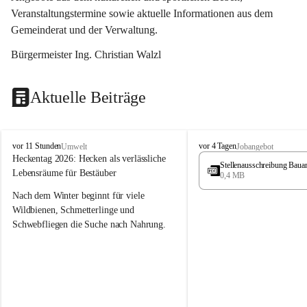
Veranstaltungstermine sowie aktuelle Informationen aus dem 
Gemeinderat und der Verwaltung. 
Bürgermeister Ing. Christian Walzl
Aktuelle Beiträge
S
S
vor 11 Stunden
vor 4 Tagen
Umwelt
Jobangebot
t
t
Heckentag 2026: Hecken als verlässliche 
Stellenausschreibung Baua
ö
ö
Lebensräume für Bestäuber
0,4 MB
s
s
s
s
Nach dem Winter beginnt für viele 
i
i
Wildbienen, Schmetterlinge und 
n
n
Schwebfliegen die Suche nach Nahrung. 
g
g
Gerade in dieser Zeit, wenn erst wenige 
Pflanzen blühen, sind heimische Hecken 
von besonderer Bedeutung. Mit ihren 
frühen Blüten liefern sie wertvollen Pollen 
und Nektar und schaffen damit wichtige 