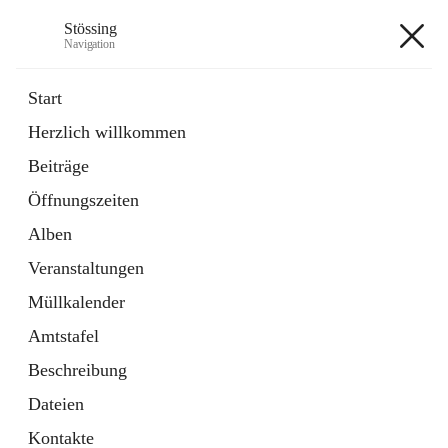
Stössing
Navigation
Stössing
Start
Herzlich willkommen
öffnet
Erhebungsblatt Trinkwasser
Beiträge
in
Datei
neuem
Öffnungszeiten
Tab
öffnet
Kindergarten
in
Ordner
Alben
neuem
Tab
Veranstaltungen
+9
Müllkalender
Amtstafel
Beschreibung
Dateien
Hauptadresse
Kontakte