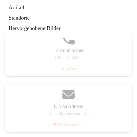
Stössing 7, 3073 Stössing, AUT
Artikel
Auf Karte ansehen
Standorte
Hervorgehobene Bilder
Telefonnummer
+43 2744 53522
Anrufen
E-Mail Adresse
gemeinde@stoessing.gv.at
E-Mail schreiben