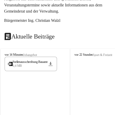
Veranstaltungstermine sowie aktuelle Informationen aus dem 
Gemeinderat und der Verwaltung. 
Bürgermeister Ing. Christian Walzl
Aktuelle Beiträge
S
S
vor 14 Minuten
vor 22 Stunden
Jobangebot
Sport & Freizeit
t
t
Stellenausschreibung Bauamt
ö
ö
0,4 MB
s
s
s
s
i
i
n
n
g
g