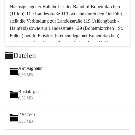
Nächstgelegener Bahnhof ist der Bahnhof Böheimkirchen 
(11 km). Die Landesstraße 110, welche durch den Ort führt, 
stellt die Verbindung zur Landesstraße 119 (Altlengbach - 
Hainfeld) sowie zur Landesstraße 129 (Böheimkirchen - St. 
Pölten) her. In Plosdorf (Gemeindegebiet Böheimkirchen) 
besteht eine Anschlussstelle zur Westautobahn (A 1).
Mit einem PKW ist St. Pölten in ca. 30 Minuten erreichbar, 
Dateien
Wien erreicht man in ca. 45 Minuten.
Stössing zählt noch zum Naherholungsraum Wien sowie 
Amtssignatur
zum Naherholungsraum St. Pölten. Viele Bauernhöfe hatten 
0,36 MB
„ihre Wiener“. Seit 1960 bauten viele Wiener 
Wochenendhäuser im Gemeindegebiet. Wegen des 
Busfahrplan
waldreichen Jagdgebietes haben viele Jagdpächter ihre 
0,58 MB
Jagdgäste.
DSGVO
Das Wandern ist aus touristischer Sicht die bedeutendste 
1,63 MB
Tätigkeit. Das hügelige Gebiet mit Wanderwegen durch 
Wiesen, Wälder und Obstkulturen lädt dazu ein. Gefördert 