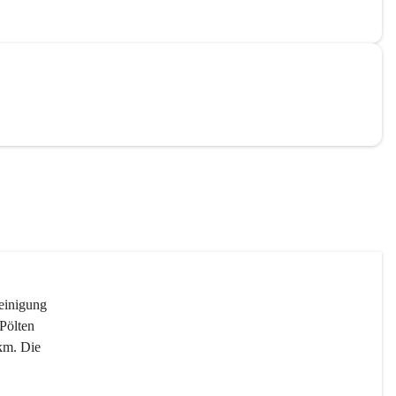
reinigung 
Pölten 
km. Die 