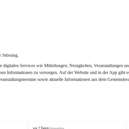
 Stössing.
ere digitalen Services wie Mitteilungen, Neuigkeiten, Veranstaltungen
chen Informationen zu versorgen. Auf der Website und in der App gibt 
Veranstaltungstermine sowie aktuelle Informationen aus dem Gemeindera
S
vor 2 Tagen
Jobangebot