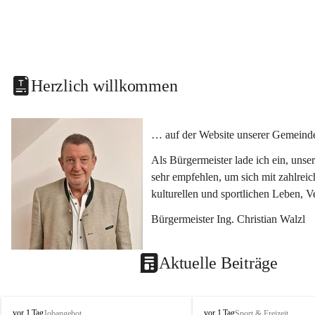
Herzlich willkommen
… auf der Website unserer Gemeinde
Als Bürgermeister lade ich ein, uns
sehr empfehlen, um sich mit zahlrei
kulturellen und sportlichen Leben, 
Bürgermeister Ing. Christian Walzl
Aktuelle Beiträge
S
S
vor 1 Tag
vor 1 Tag
Jobangebot
Sport & Freizeit