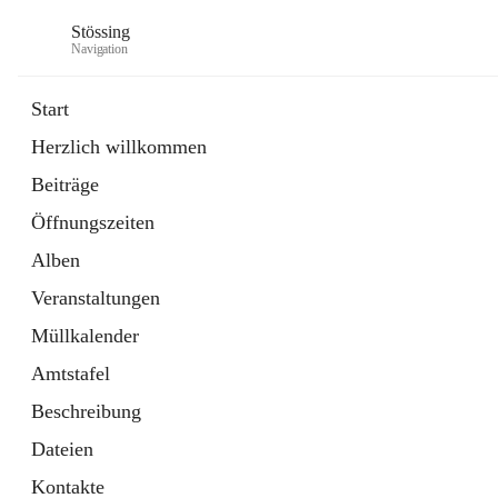
Stössing
Navigation
Start
Herzlich willkommen
öffnet
Erhebungsblatt Trinkwasser
Beiträge
in
Datei
neuem
Öffnungszeiten
Tab
öffnet
Kindergarten
in
Ordner
Alben
neuem
Tab
Veranstaltungen
Müllkalender
Amtstafel
Beschreibung
Dateien
Kontakte