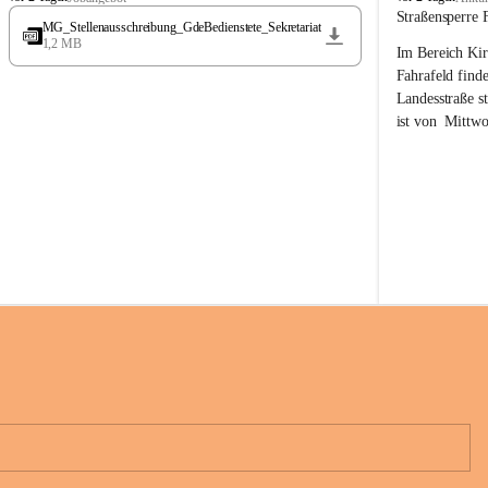
t
t
Straßensperre 
MG_Stellenausschreibung_GdeBedienstete_Sekretariat
ö
ö
1,2 MB
Im Bereich Kir
s
s
s
s
Fahrafeld finde
i
i
Landesstraße s
n
n
ist von  
Mittwo
g
g
22.08.2026 ges