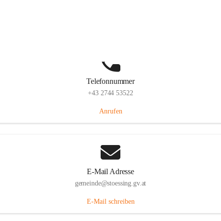
Stössing 7, 3073 Stössing, AUT
Auf Karte ansehen
Telefonnummer
+43 2744 53522
Anrufen
E-Mail Adresse
gemeinde@stoessing.gv.at
E-Mail schreiben