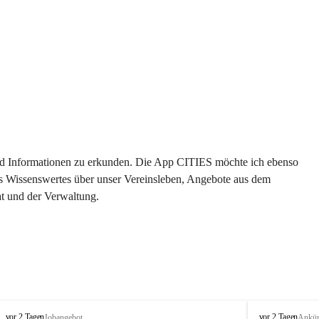
 und Informationen zu erkunden. Die App CITIES möchte ich ebenso 
es Wissenswertes über unser Vereinsleben, Angebote aus dem 
t und der Verwaltung. 
S
S
vor 2 Tagen
vor 2 Tagen
Jobangebot
Ankü