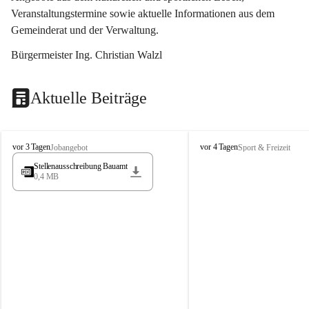
Veranstaltungstermine sowie aktuelle Informationen aus dem 
Gemeinderat und der Verwaltung. 
Bürgermeister Ing. Christian Walzl
Aktuelle Beiträge
S
S
vor 3 Tagen
vor 4 Tagen
Jobangebot
Sport & Freizeit
t
t
Stellenausschreibung Bauamt
ö
ö
0,4 MB
s
s
s
s
i
i
n
n
g
g