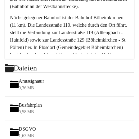
(Bahnhof an der Westbahnstrecke).
Nächstgelegener Bahnhof ist der Bahnhof Böheimkirchen 
(11 km). Die Landesstraße 110, welche durch den Ort führt, 
stellt die Verbindung zur Landesstraße 119 (Altlengbach - 
Hainfeld) sowie zur Landesstraße 129 (Böheimkirchen - St. 
Pölten) her. In Plosdorf (Gemeindegebiet Böheimkirchen) 
besteht eine Anschlussstelle zur Westautobahn (A 1).
Mit einem PKW ist St. Pölten in ca. 30 Minuten erreichbar, 
Dateien
Wien erreicht man in ca. 45 Minuten.
Stössing zählt noch zum Naherholungsraum Wien sowie 
Amtssignatur
zum Naherholungsraum St. Pölten. Viele Bauernhöfe hatten 
0,36 MB
„ihre Wiener“. Seit 1960 bauten viele Wiener 
Wochenendhäuser im Gemeindegebiet. Wegen des 
Busfahrplan
waldreichen Jagdgebietes haben viele Jagdpächter ihre 
0,58 MB
Jagdgäste.
DSGVO
Das Wandern ist aus touristischer Sicht die bedeutendste 
1,63 MB
Tätigkeit. Das hügelige Gebiet mit Wanderwegen durch 