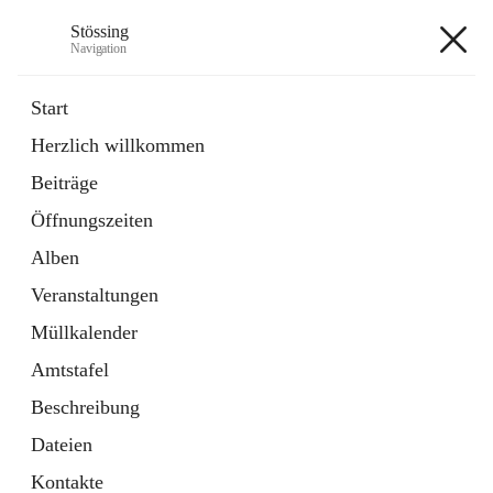
Stössing
Navigation
Stössing
Start
Herzlich willkommen
öffnet
Erhebungsblatt Trinkwasser
Beiträge
in
Datei
neuem
Öffnungszeiten
Tab
öffnet
Kindergarten
in
Ordner
Alben
neuem
Tab
Veranstaltungen
+9
Müllkalender
Amtstafel
Beschreibung
Dateien
Hauptadresse
Kontakte