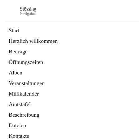
Stössing
Navigation
Start
Herzlich willkommen
öffnet
Erhebungsblatt Trinkwasser
Beiträge
in
Datei
neuem
Öffnungszeiten
Tab
öffnet
Kindergarten
in
Ordner
Alben
neuem
Tab
Veranstaltungen
Müllkalender
Amtstafel
Beschreibung
Dateien
Kontakte