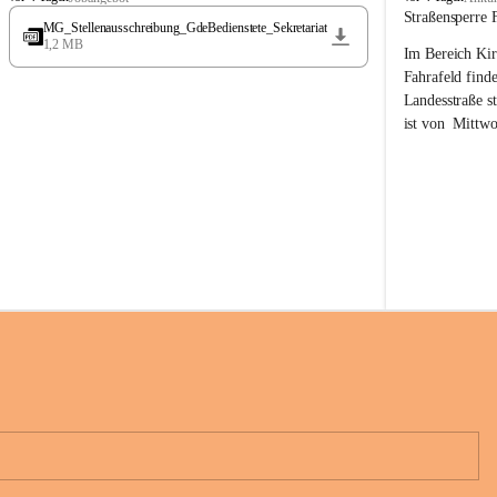
t
t
Straßensperre 
MG_Stellenausschreibung_GdeBedienstete_Sekretariat
ö
ö
1,2 MB
Im Bereich Kir
s
s
s
s
Fahrafeld finde
i
i
Landesstraße s
n
n
ist von  
Mittwo
g
g
22.08.2026 ges