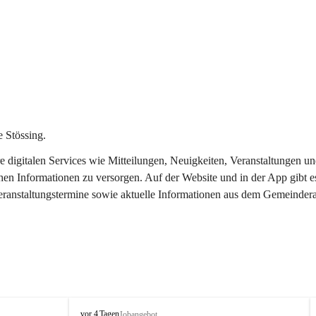
 Stössing.
ere digitalen Services wie Mitteilungen, Neuigkeiten, Veranstaltungen
chen Informationen zu versorgen. Auf der Website und in der App gibt 
Veranstaltungstermine sowie aktuelle Informationen aus dem Gemeindera
S
vor 4 Tagen
Jobangebot