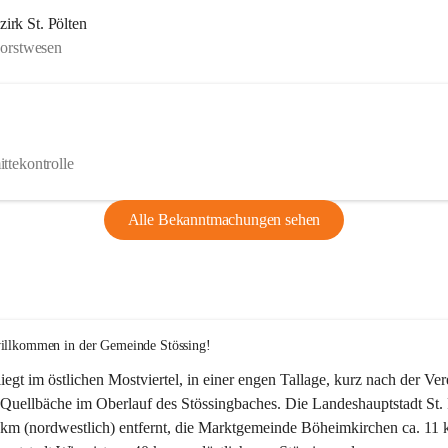
rk St. Pölten
Forstwesen
ttekontrolle
Alle Bekanntmachungen sehen
willkommen in der Gemeinde Stössing!
liegt im östlichen Mostviertel, in einer engen Tallage, kurz nach der Ve
Quellbäche im Oberlauf des Stössingbaches. Die Landeshauptstadt St. 
5 km (nordwestlich) entfernt, die Marktgemeinde Böheimkirchen ca. 11 