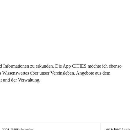
 und Informationen zu erkunden. Die App CITIES möchte ich ebenso 
es Wissenswertes über unser Vereinsleben, Angebote aus dem 
t und der Verwaltung. 
S
S
vor 4 Tagen
vor 4 Tagen
Jobangebot
Ankü