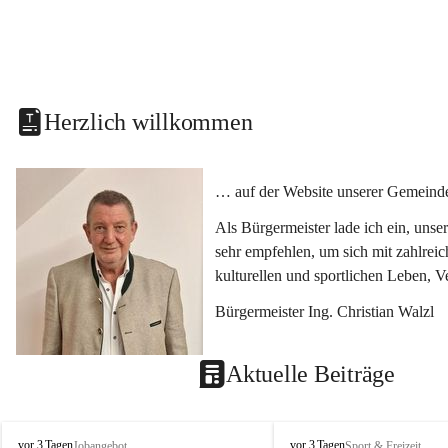
Herzlich willkommen
… auf der Website unserer Gemeinde
Als Bürgermeister lade ich ein, uns
sehr empfehlen, um sich mit zahlrei
kulturellen und sportlichen Leben, 
Bürgermeister Ing. Christian Walzl
Aktuelle Beiträge
S
S
vor 3 Tagen
vor 3 Tagen
Jobangebot
Sport & Freizeit