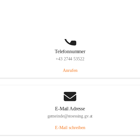
Stössing 7, 3073 Stössing, AUT
Auf Karte ansehen
Telefonnummer
+43 2744 53522
Anrufen
E-Mail Adresse
gemeinde@stoessing.gv.at
E-Mail schreiben