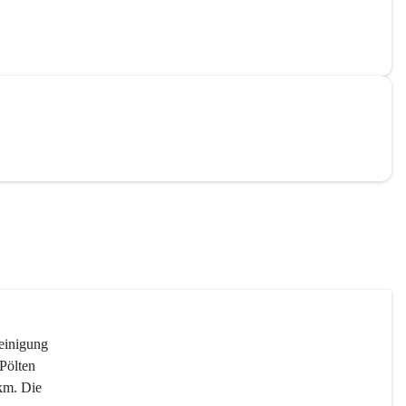
reinigung 
Pölten 
km. Die 