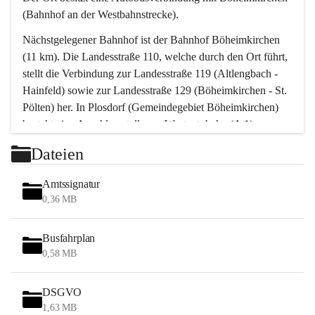
(Bahnhof an der Westbahnstrecke).
Nächstgelegener Bahnhof ist der Bahnhof Böheimkirchen 
(11 km). Die Landesstraße 110, welche durch den Ort führt, 
stellt die Verbindung zur Landesstraße 119 (Altlengbach - 
Hainfeld) sowie zur Landesstraße 129 (Böheimkirchen - St. 
Pölten) her. In Plosdorf (Gemeindegebiet Böheimkirchen) 
besteht eine Anschlussstelle zur Westautobahn (A 1).
Mit einem PKW ist St. Pölten in ca. 30 Minuten erreichbar, 
Dateien
Wien erreicht man in ca. 45 Minuten.
Stössing zählt noch zum Naherholungsraum Wien sowie 
Amtssignatur
zum Naherholungsraum St. Pölten. Viele Bauernhöfe hatten 
0,36 MB
„ihre Wiener“. Seit 1960 bauten viele Wiener 
Wochenendhäuser im Gemeindegebiet. Wegen des 
Busfahrplan
waldreichen Jagdgebietes haben viele Jagdpächter ihre 
0,58 MB
Jagdgäste.
DSGVO
Das Wandern ist aus touristischer Sicht die bedeutendste 
1,63 MB
Tätigkeit. Das hügelige Gebiet mit Wanderwegen durch 