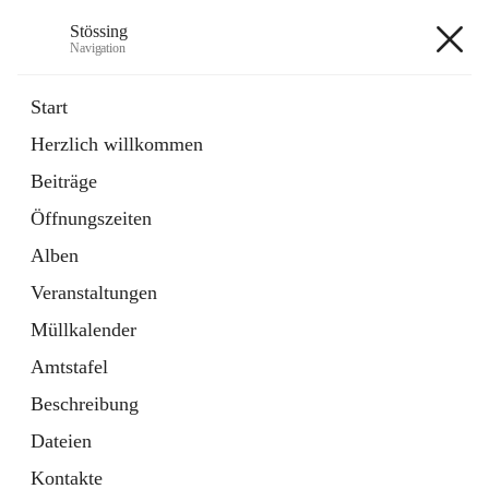
Stössing
Navigation
Stössing
Start
Herzlich willkommen
öffnet
Erhebungsblatt Trinkwasser
Beiträge
in
Datei
neuem
Öffnungszeiten
Tab
öffnet
Kindergarten
in
Ordner
Alben
neuem
Tab
Veranstaltungen
+9
Müllkalender
Amtstafel
Beschreibung
Dateien
Hauptadresse
Kontakte