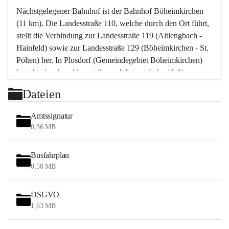
Nächstgelegener Bahnhof ist der Bahnhof Böheimkirchen 
(11 km). Die Landesstraße 110, welche durch den Ort führt, 
stellt die Verbindung zur Landesstraße 119 (Altlengbach - 
Hainfeld) sowie zur Landesstraße 129 (Böheimkirchen - St. 
Pölten) her. In Plosdorf (Gemeindegebiet Böheimkirchen) 
besteht eine Anschlussstelle zur Westautobahn (A 1).
Mit einem PKW ist St. Pölten in ca. 30 Minuten erreichbar, 
Dateien
Wien erreicht man in ca. 45 Minuten.
Stössing zählt noch zum Naherholungsraum Wien sowie 
Amtssignatur
zum Naherholungsraum St. Pölten. Viele Bauernhöfe hatten 
0,36 MB
„ihre Wiener“. Seit 1960 bauten viele Wiener 
Wochenendhäuser im Gemeindegebiet. Wegen des 
Busfahrplan
waldreichen Jagdgebietes haben viele Jagdpächter ihre 
0,58 MB
Jagdgäste.
DSGVO
Das Wandern ist aus touristischer Sicht die bedeutendste 
1,63 MB
Tätigkeit. Das hügelige Gebiet mit Wanderwegen durch 
Wiesen, Wälder und Obstkulturen lädt dazu ein. Gefördert 