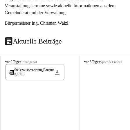
Veranstaltungstermine sowie aktuelle Informationen aus dem 
Gemeinderat und der Verwaltung. 
Bürgermeister Ing. Christian Walzl
Aktuelle Beiträge
S
S
vor 2 Tagen
vor 3 Tagen
Jobangebot
Sport & Freizeit
t
t
Stellenausschreibung Bauamt
ö
ö
0,4 MB
s
s
s
s
i
i
n
n
g
g