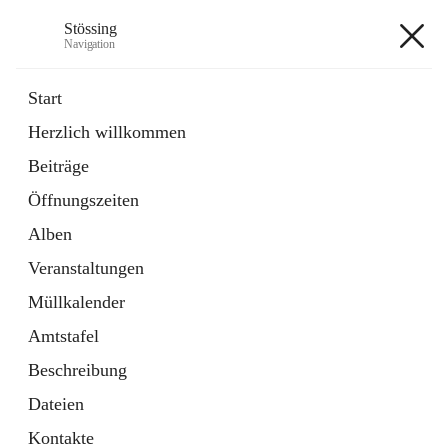
Stössing
Navigation
Stössing
Start
Herzlich willkommen
öffnet
Erhebungsblatt Trinkwasser
Beiträge
in
Datei
neuem
Öffnungszeiten
Tab
öffnet
Kindergarten
in
Ordner
Alben
neuem
Tab
Veranstaltungen
+9
Müllkalender
Amtstafel
Beschreibung
Dateien
Hauptadresse
Kontakte