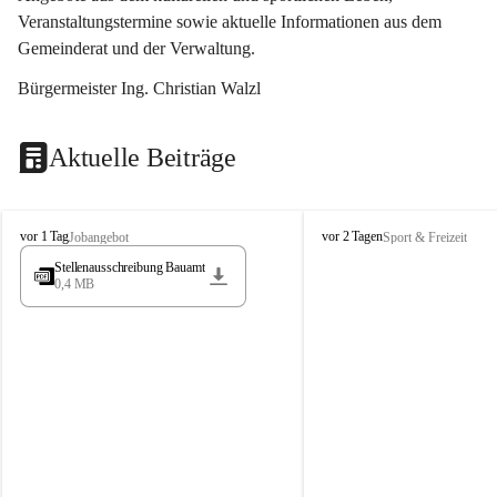
Veranstaltungstermine sowie aktuelle Informationen aus dem 
Gemeinderat und der Verwaltung. 
Bürgermeister Ing. Christian Walzl
Aktuelle Beiträge
S
S
vor 1 Tag
vor 2 Tagen
Jobangebot
Sport & Freizeit
t
t
Stellenausschreibung Bauamt
ö
ö
0,4 MB
s
s
s
s
i
i
n
n
g
g