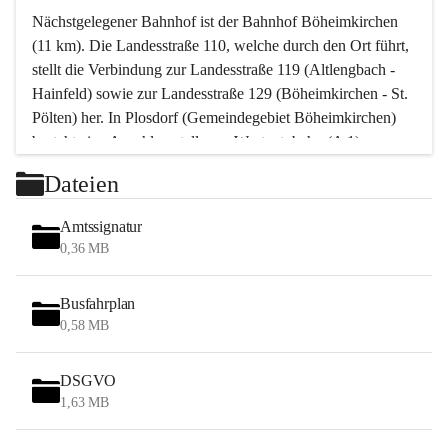
Nächstgelegener Bahnhof ist der Bahnhof Böheimkirchen 
(11 km). Die Landesstraße 110, welche durch den Ort führt, 
stellt die Verbindung zur Landesstraße 119 (Altlengbach - 
Hainfeld) sowie zur Landesstraße 129 (Böheimkirchen - St. 
Pölten) her. In Plosdorf (Gemeindegebiet Böheimkirchen) 
besteht eine Anschlussstelle zur Westautobahn (A 1).
Mit einem PKW ist St. Pölten in ca. 30 Minuten erreichbar, 
Dateien
Wien erreicht man in ca. 45 Minuten.
Stössing zählt noch zum Naherholungsraum Wien sowie 
Amtssignatur
zum Naherholungsraum St. Pölten. Viele Bauernhöfe hatten 
0,36 MB
„ihre Wiener“. Seit 1960 bauten viele Wiener 
Wochenendhäuser im Gemeindegebiet. Wegen des 
Busfahrplan
waldreichen Jagdgebietes haben viele Jagdpächter ihre 
0,58 MB
Jagdgäste.
DSGVO
Das Wandern ist aus touristischer Sicht die bedeutendste 
1,63 MB
Tätigkeit. Das hügelige Gebiet mit Wanderwegen durch 
Wiesen, Wälder und Obstkulturen lädt dazu ein. Gefördert 