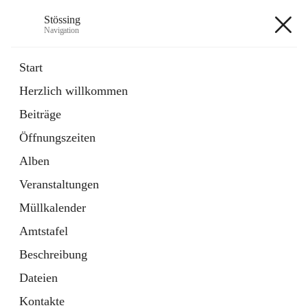
Stössing
Navigation
Stössing
Start
Herzlich willkommen
öffnet
Erhebungsblatt Trinkwasser
Beiträge
in
Datei
neuem
Öffnungszeiten
Tab
öffnet
Kindergarten
in
Ordner
Alben
neuem
Tab
Veranstaltungen
+9
Müllkalender
Amtstafel
Beschreibung
Dateien
Hauptadresse
Kontakte