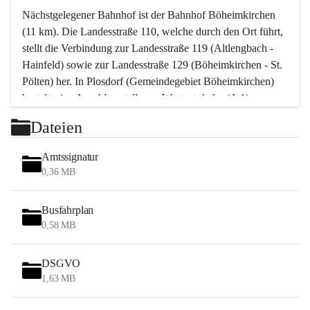
Nächstgelegener Bahnhof ist der Bahnhof Böheimkirchen 
(11 km). Die Landesstraße 110, welche durch den Ort führt, 
stellt die Verbindung zur Landesstraße 119 (Altlengbach - 
Hainfeld) sowie zur Landesstraße 129 (Böheimkirchen - St. 
Pölten) her. In Plosdorf (Gemeindegebiet Böheimkirchen) 
besteht eine Anschlussstelle zur Westautobahn (A 1).
Mit einem PKW ist St. Pölten in ca. 30 Minuten erreichbar, 
Dateien
Wien erreicht man in ca. 45 Minuten.
Stössing zählt noch zum Naherholungsraum Wien sowie 
Amtssignatur
zum Naherholungsraum St. Pölten. Viele Bauernhöfe hatten 
0,36 MB
„ihre Wiener“. Seit 1960 bauten viele Wiener 
Wochenendhäuser im Gemeindegebiet. Wegen des 
Busfahrplan
waldreichen Jagdgebietes haben viele Jagdpächter ihre 
0,58 MB
Jagdgäste.
DSGVO
Das Wandern ist aus touristischer Sicht die bedeutendste 
1,63 MB
Tätigkeit. Das hügelige Gebiet mit Wanderwegen durch 
Wiesen, Wälder und Obstkulturen lädt dazu ein. Gefördert 