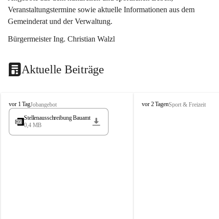
Veranstaltungstermine sowie aktuelle Informationen aus dem 
Gemeinderat und der Verwaltung. 
Bürgermeister Ing. Christian Walzl
Aktuelle Beiträge
S
S
vor 1 Tag
vor 2 Tagen
Jobangebot
Sport & Freizeit
t
t
Stellenausschreibung Bauamt
ö
ö
0,4 MB
s
s
s
s
i
i
n
n
g
g