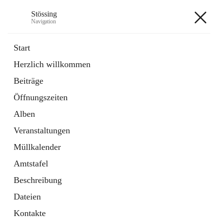
Stössing
Navigation
Stössing
Start
Herzlich willkommen
öffnet
Erhebungsblatt Trinkwasser
Beiträge
in
Datei
neuem
Öffnungszeiten
Tab
öffnet
Kindergarten
in
Ordner
Alben
neuem
Tab
Veranstaltungen
+9
Müllkalender
Amtstafel
Beschreibung
Dateien
Hauptadresse
Kontakte