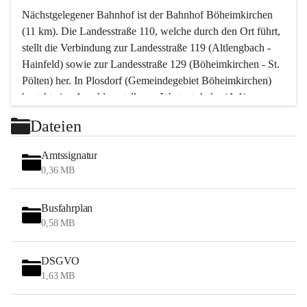
Nächstgelegener Bahnhof ist der Bahnhof Böheimkirchen 
(11 km). Die Landesstraße 110, welche durch den Ort führt, 
stellt die Verbindung zur Landesstraße 119 (Altlengbach - 
Hainfeld) sowie zur Landesstraße 129 (Böheimkirchen - St. 
Pölten) her. In Plosdorf (Gemeindegebiet Böheimkirchen) 
besteht eine Anschlussstelle zur Westautobahn (A 1).
Mit einem PKW ist St. Pölten in ca. 30 Minuten erreichbar, 
Dateien
Wien erreicht man in ca. 45 Minuten.
Stössing zählt noch zum Naherholungsraum Wien sowie 
Amtssignatur
zum Naherholungsraum St. Pölten. Viele Bauernhöfe hatten 
0,36 MB
„ihre Wiener“. Seit 1960 bauten viele Wiener 
Wochenendhäuser im Gemeindegebiet. Wegen des 
Busfahrplan
waldreichen Jagdgebietes haben viele Jagdpächter ihre 
0,58 MB
Jagdgäste.
DSGVO
Das Wandern ist aus touristischer Sicht die bedeutendste 
1,63 MB
Tätigkeit. Das hügelige Gebiet mit Wanderwegen durch 
Wiesen, Wälder und Obstkulturen lädt dazu ein. Gefördert 