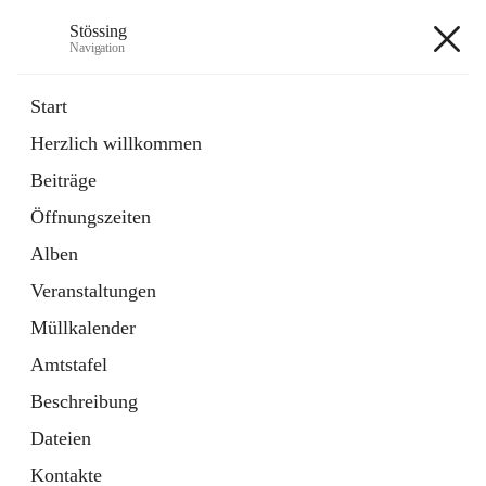
Stössing
Navigation
Stössing
Start
Herzlich willkommen
öffnet
Erhebungsblatt Trinkwasser
Beiträge
in
Datei
neuem
Öffnungszeiten
Tab
öffnet
Kindergarten
in
Ordner
Alben
neuem
Tab
Veranstaltungen
+9
Müllkalender
Amtstafel
Beschreibung
Dateien
Hauptadresse
Kontakte