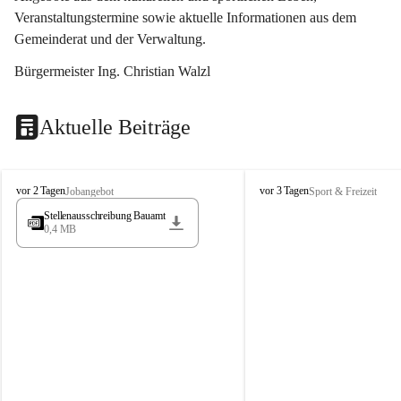
Veranstaltungstermine sowie aktuelle Informationen aus dem 
Gemeinderat und der Verwaltung. 
Bürgermeister Ing. Christian Walzl
Aktuelle Beiträge
S
S
vor 2 Tagen
vor 3 Tagen
Jobangebot
Sport & Freizeit
t
t
Stellenausschreibung Bauamt
ö
ö
0,4 MB
s
s
s
s
i
i
n
n
g
g