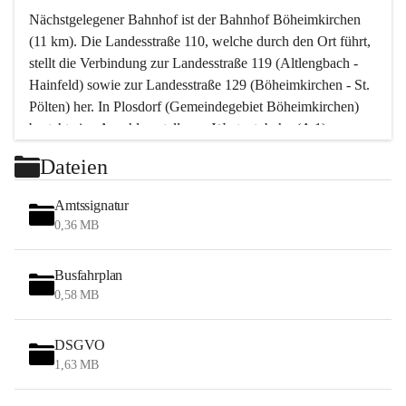
Nächstgelegener Bahnhof ist der Bahnhof Böheimkirchen 
(11 km). Die Landesstraße 110, welche durch den Ort führt, 
stellt die Verbindung zur Landesstraße 119 (Altlengbach - 
Hainfeld) sowie zur Landesstraße 129 (Böheimkirchen - St. 
Pölten) her. In Plosdorf (Gemeindegebiet Böheimkirchen) 
besteht eine Anschlussstelle zur Westautobahn (A 1).
Mit einem PKW ist St. Pölten in ca. 30 Minuten erreichbar, 
Dateien
Wien erreicht man in ca. 45 Minuten.
Stössing zählt noch zum Naherholungsraum Wien sowie 
Amtssignatur
zum Naherholungsraum St. Pölten. Viele Bauernhöfe hatten 
0,36 MB
„ihre Wiener“. Seit 1960 bauten viele Wiener 
Wochenendhäuser im Gemeindegebiet. Wegen des 
Busfahrplan
waldreichen Jagdgebietes haben viele Jagdpächter ihre 
0,58 MB
Jagdgäste.
DSGVO
Das Wandern ist aus touristischer Sicht die bedeutendste 
1,63 MB
Tätigkeit. Das hügelige Gebiet mit Wanderwegen durch 
Wiesen, Wälder und Obstkulturen lädt dazu ein. Gefördert 