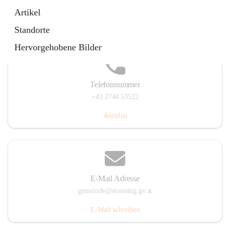
Stössing 7, 3073 Stössing, AUT
Artikel
Auf Karte ansehen
Standorte
Hervorgehobene Bilder
Telefonnummer
+43 2744 53522
Anrufen
E-Mail Adresse
gemeinde@stoessing.gv.at
E-Mail schreiben