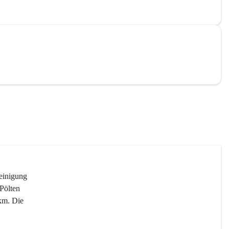
reinigung 
Pölten 
km. Die 