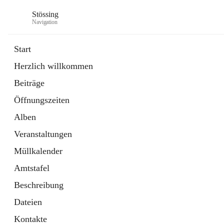
Stössing
Navigation
Start
Herzlich willkommen
öffnet
Erhebungsblatt Trinkwasser
Beiträge
in
Datei
neuem
Öffnungszeiten
Tab
öffnet
Kindergarten
in
Ordner
Alben
neuem
Tab
Veranstaltungen
Müllkalender
Amtstafel
Beschreibung
Dateien
Kontakte