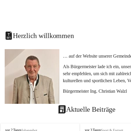
Herzlich willkommen
… auf der Website unserer Gemeinde
Als Bürgermeister lade ich ein, uns
sehr empfehlen, um sich mit zahlrei
kulturellen und sportlichen Leben, 
Bürgermeister Ing. Christian Walzl
Aktuelle Beiträge
S
S
vor 2 Tagen
vor 3 Tagen
Jobangebot
Sport & Freizeit