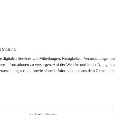
 Stössing.
ere digitalen Services wie Mitteilungen, Neuigkeiten, Veranstaltungen
chen Informationen zu versorgen. Auf der Website und in der App gibt 
Veranstaltungstermine sowie aktuelle Informationen aus dem Gemeindera
S
vor 3 Tagen
Jobangebot