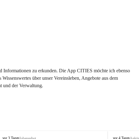
 und Informationen zu erkunden. Die App CITIES möchte ich ebenso 
es Wissenswertes über unser Vereinsleben, Angebote aus dem 
t und der Verwaltung. 
S
S
vor 3 Tagen
vor 4 Tagen
Jobangebot
Ankü