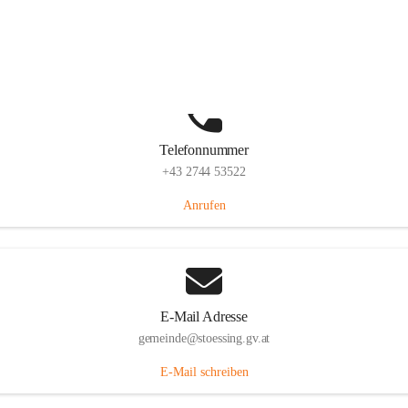
Stössing 7, 3073 Stössing, AUT
Auf Karte ansehen
Telefonnummer
+43 2744 53522
Anrufen
E-Mail Adresse
gemeinde@stoessing.gv.at
E-Mail schreiben