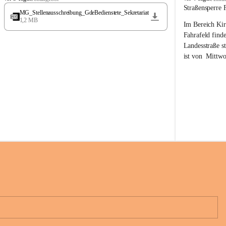
t
t
Straßensperre 
MG_Stellenausschreibung_GdeBedienstete_Sekretariat
ö
ö
1,2 MB
Im Bereich Kir
s
s
s
s
Fahrafeld finde
i
i
Landesstraße s
n
n
ist von  
Mittwo
g
g
22.08.2026 ges