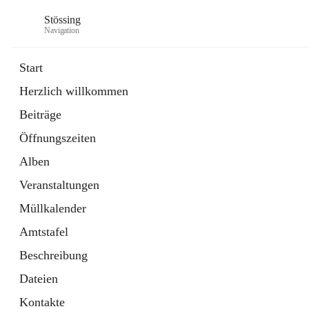
Stössing
Navigation
Start
Herzlich willkommen
öffnet
Erhebungsblatt Trinkwasser
Beiträge
in
Datei
neuem
Öffnungszeiten
Tab
öffnet
Kindergarten
in
Ordner
Alben
neuem
Tab
Veranstaltungen
Müllkalender
Amtstafel
Beschreibung
Dateien
Kontakte