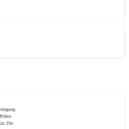
reinigung 
Pölten 
km. Die 