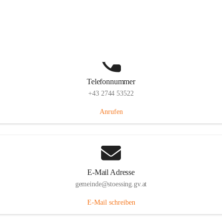
Stössing 7, 3073 Stössing, AUT
Auf Karte ansehen
Telefonnummer
+43 2744 53522
Anrufen
E-Mail Adresse
gemeinde@stoessing.gv.at
E-Mail schreiben