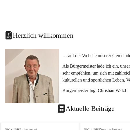
Herzlich willkommen
… auf der Website unserer Gemeinde
Als Bürgermeister lade ich ein, uns
sehr empfehlen, um sich mit zahlrei
kulturellen und sportlichen Leben, 
Bürgermeister Ing. Christian Walzl
Aktuelle Beiträge
S
S
vor 2 Tagen
vor 3 Tagen
Jobangebot
Sport & Freizeit