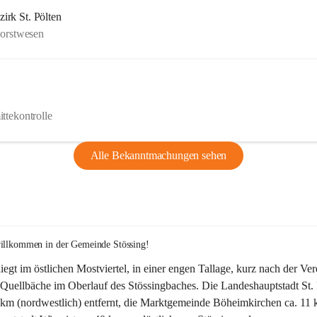
rk St. Pölten
Forstwesen
ttekontrolle
Alle Bekanntmachungen sehen
willkommen in der Gemeinde Stössing!
liegt im östlichen Mostviertel, in einer engen Tallage, kurz nach der Ve
Quellbäche im Oberlauf des Stössingbaches. Die Landeshauptstadt St. 
5 km (nordwestlich) entfernt, die Marktgemeinde Böheimkirchen ca. 11 