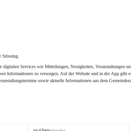
 Stössing.
ere digitalen Services wie Mitteilungen, Neuigkeiten, Veranstaltungen
chen Informationen zu versorgen. Auf der Website und in der App gibt 
Veranstaltungstermine sowie aktuelle Informationen aus dem Gemeindera
S
vor 4 Tagen
Jobangebot