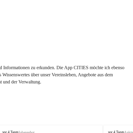
 und Informationen zu erkunden. Die App CITIES möchte ich ebenso 
es Wissenswertes über unser Vereinsleben, Angebote aus dem 
t und der Verwaltung. 
S
S
vor 4 Tagen
vor 4 Tagen
Jobangebot
Ankü