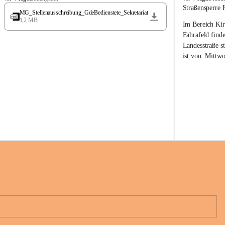
t
t
Straßensperre 
MG_Stellenausschreibung_GdeBedienstete_Sekretariat
ö
ö
1,2 MB
Im Bereich Kir
s
s
s
s
Fahrafeld finde
i
i
Landesstraße s
n
n
ist von  
Mittwo
g
g
22.08.2026 ges