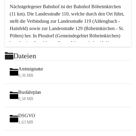
Nächstgelegener Bahnhof ist der Bahnhof Böheimkirchen 
(11 km). Die Landesstraße 110, welche durch den Ort führt, 
stellt die Verbindung zur Landesstraße 119 (Altlengbach - 
Hainfeld) sowie zur Landesstraße 129 (Böheimkirchen - St. 
Pölten) her. In Plosdorf (Gemeindegebiet Böheimkirchen) 
besteht eine Anschlussstelle zur Westautobahn (A 1).
Mit einem PKW ist St. Pölten in ca. 30 Minuten erreichbar, 
Dateien
Wien erreicht man in ca. 45 Minuten.
Stössing zählt noch zum Naherholungsraum Wien sowie 
Amtssignatur
zum Naherholungsraum St. Pölten. Viele Bauernhöfe hatten 
0,36 MB
„ihre Wiener“. Seit 1960 bauten viele Wiener 
Wochenendhäuser im Gemeindegebiet. Wegen des 
Busfahrplan
waldreichen Jagdgebietes haben viele Jagdpächter ihre 
0,58 MB
Jagdgäste.
DSGVO
Das Wandern ist aus touristischer Sicht die bedeutendste 
1,63 MB
Tätigkeit. Das hügelige Gebiet mit Wanderwegen durch 
Wiesen, Wälder und Obstkulturen lädt dazu ein. Gefördert 