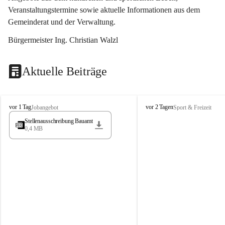
Veranstaltungstermine sowie aktuelle Informationen aus dem 
Gemeinderat und der Verwaltung. 
Bürgermeister Ing. Christian Walzl
Aktuelle Beiträge
S
S
vor 1 Tag
vor 2 Tagen
Jobangebot
Sport & Freizeit
t
t
Stellenausschreibung Bauamt
ö
ö
0,4 MB
s
s
s
s
i
i
n
n
g
g