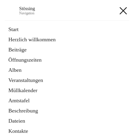
Stössing
Navigation
Stössing
Start
Herzlich willkommen
öffnet
Erhebungsblatt Trinkwasser
Beiträge
in
Datei
neuem
Öffnungszeiten
Tab
öffnet
Kindergarten
in
Ordner
Alben
neuem
Tab
Veranstaltungen
+9
Müllkalender
Amtstafel
Beschreibung
Dateien
Hauptadresse
Kontakte