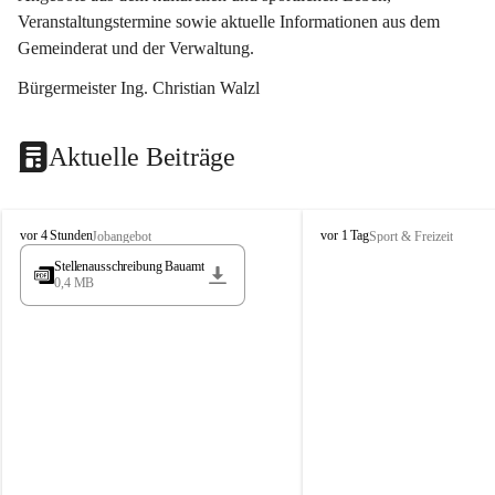
Veranstaltungstermine sowie aktuelle Informationen aus dem 
Gemeinderat und der Verwaltung. 
Bürgermeister Ing. Christian Walzl
Aktuelle Beiträge
S
S
vor 4 Stunden
vor 1 Tag
Jobangebot
Sport & Freizeit
t
t
Stellenausschreibung Bauamt
ö
ö
0,4 MB
s
s
s
s
i
i
n
n
g
g