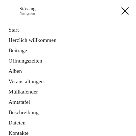
Stössing
Navigation
Stössing
Start
Herzlich willkommen
öffnet
Erhebungsblatt Trinkwasser
Beiträge
in
Datei
neuem
Öffnungszeiten
Tab
öffnet
Kindergarten
in
Ordner
Alben
neuem
Tab
Veranstaltungen
+9
Müllkalender
Amtstafel
Beschreibung
Dateien
Hauptadresse
Kontakte