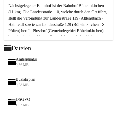
Nächstgelegener Bahnhof ist der Bahnhof Böheimkirchen 
(11 km). Die Landesstraße 110, welche durch den Ort führt, 
stellt die Verbindung zur Landesstraße 119 (Altlengbach - 
Hainfeld) sowie zur Landesstraße 129 (Böheimkirchen - St. 
Pölten) her. In Plosdorf (Gemeindegebiet Böheimkirchen) 
besteht eine Anschlussstelle zur Westautobahn (A 1).
Mit einem PKW ist St. Pölten in ca. 30 Minuten erreichbar, 
Dateien
Wien erreicht man in ca. 45 Minuten.
Stössing zählt noch zum Naherholungsraum Wien sowie 
Amtssignatur
zum Naherholungsraum St. Pölten. Viele Bauernhöfe hatten 
0,36 MB
„ihre Wiener“. Seit 1960 bauten viele Wiener 
Wochenendhäuser im Gemeindegebiet. Wegen des 
Busfahrplan
waldreichen Jagdgebietes haben viele Jagdpächter ihre 
0,58 MB
Jagdgäste.
DSGVO
Das Wandern ist aus touristischer Sicht die bedeutendste 
1,63 MB
Tätigkeit. Das hügelige Gebiet mit Wanderwegen durch 
Wiesen, Wälder und Obstkulturen lädt dazu ein. Gefördert 