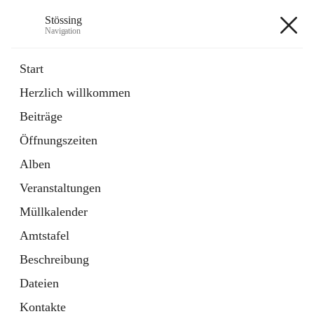
Stössing
Navigation
Stössing
Start
Herzlich willkommen
öffnet
Erhebungsblatt Trinkwasser
Beiträge
in
Datei
neuem
Öffnungszeiten
Tab
öffnet
Kindergarten
in
Ordner
Alben
neuem
Tab
Veranstaltungen
+9
Müllkalender
Amtstafel
Beschreibung
Dateien
Hauptadresse
Kontakte