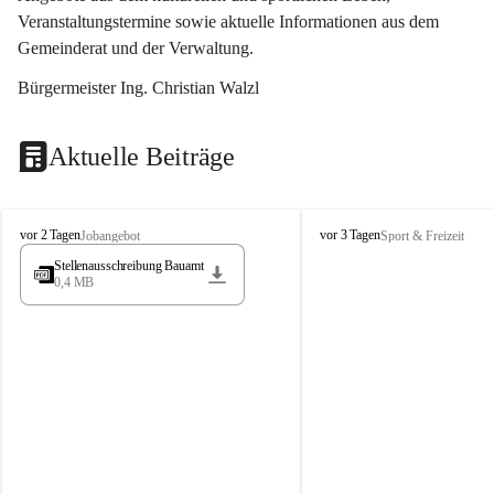
Veranstaltungstermine sowie aktuelle Informationen aus dem 
Gemeinderat und der Verwaltung. 
Bürgermeister Ing. Christian Walzl
Aktuelle Beiträge
S
S
vor 2 Tagen
vor 3 Tagen
Jobangebot
Sport & Freizeit
t
t
Stellenausschreibung Bauamt
ö
ö
0,4 MB
s
s
s
s
i
i
n
n
g
g