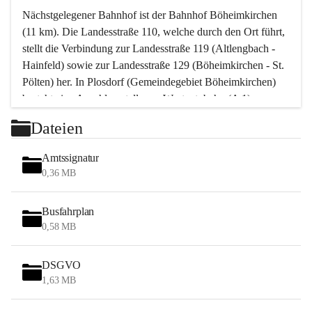
Nächstgelegener Bahnhof ist der Bahnhof Böheimkirchen 
(11 km). Die Landesstraße 110, welche durch den Ort führt, 
stellt die Verbindung zur Landesstraße 119 (Altlengbach - 
Hainfeld) sowie zur Landesstraße 129 (Böheimkirchen - St. 
Pölten) her. In Plosdorf (Gemeindegebiet Böheimkirchen) 
besteht eine Anschlussstelle zur Westautobahn (A 1).
Mit einem PKW ist St. Pölten in ca. 30 Minuten erreichbar, 
Dateien
Wien erreicht man in ca. 45 Minuten.
Stössing zählt noch zum Naherholungsraum Wien sowie 
Amtssignatur
zum Naherholungsraum St. Pölten. Viele Bauernhöfe hatten 
0,36 MB
„ihre Wiener“. Seit 1960 bauten viele Wiener 
Wochenendhäuser im Gemeindegebiet. Wegen des 
Busfahrplan
waldreichen Jagdgebietes haben viele Jagdpächter ihre 
0,58 MB
Jagdgäste.
DSGVO
Das Wandern ist aus touristischer Sicht die bedeutendste 
1,63 MB
Tätigkeit. Das hügelige Gebiet mit Wanderwegen durch 
Wiesen, Wälder und Obstkulturen lädt dazu ein. Gefördert 