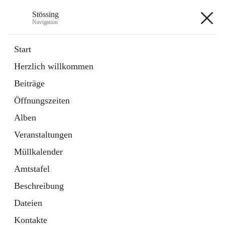
Stössing
Navigation
Stössing
Start
Herzlich willkommen
öffnet
Erhebungsblatt Trinkwasser
Beiträge
in
Datei
neuem
Öffnungszeiten
Tab
öffnet
Kindergarten
in
Ordner
Alben
neuem
Tab
Veranstaltungen
+9
Müllkalender
Amtstafel
Beschreibung
Dateien
Hauptadresse
Kontakte