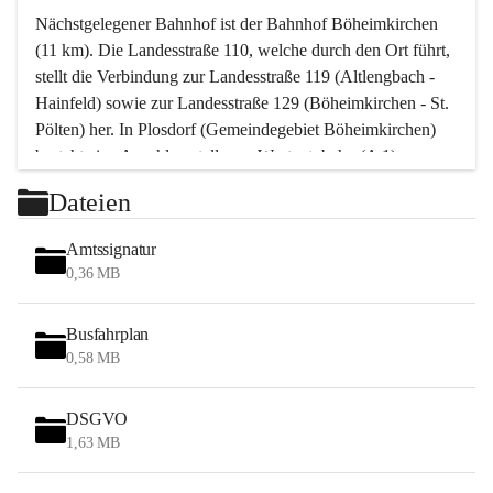
Nächstgelegener Bahnhof ist der Bahnhof Böheimkirchen 
(11 km). Die Landesstraße 110, welche durch den Ort führt, 
stellt die Verbindung zur Landesstraße 119 (Altlengbach - 
Hainfeld) sowie zur Landesstraße 129 (Böheimkirchen - St. 
Pölten) her. In Plosdorf (Gemeindegebiet Böheimkirchen) 
besteht eine Anschlussstelle zur Westautobahn (A 1).
Mit einem PKW ist St. Pölten in ca. 30 Minuten erreichbar, 
Dateien
Wien erreicht man in ca. 45 Minuten.
Stössing zählt noch zum Naherholungsraum Wien sowie 
Amtssignatur
zum Naherholungsraum St. Pölten. Viele Bauernhöfe hatten 
0,36 MB
„ihre Wiener“. Seit 1960 bauten viele Wiener 
Wochenendhäuser im Gemeindegebiet. Wegen des 
Busfahrplan
waldreichen Jagdgebietes haben viele Jagdpächter ihre 
0,58 MB
Jagdgäste.
DSGVO
Das Wandern ist aus touristischer Sicht die bedeutendste 
1,63 MB
Tätigkeit. Das hügelige Gebiet mit Wanderwegen durch 
Wiesen, Wälder und Obstkulturen lädt dazu ein. Gefördert 