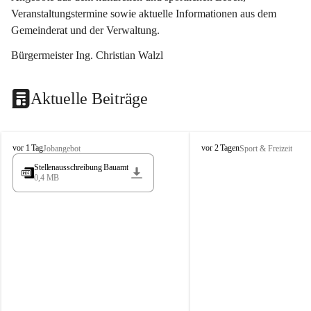
Veranstaltungstermine sowie aktuelle Informationen aus dem 
Gemeinderat und der Verwaltung. 
Bürgermeister Ing. Christian Walzl
Aktuelle Beiträge
S
S
vor 1 Tag
vor 2 Tagen
Jobangebot
Sport & Freizeit
t
t
Stellenausschreibung Bauamt
ö
ö
0,4 MB
s
s
s
s
i
i
n
n
g
g