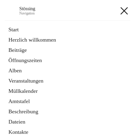
Stössing
Navigation
Stössing
Start
Herzlich willkommen
öffnet
Erhebungsblatt Trinkwasser
Beiträge
in
Datei
neuem
Öffnungszeiten
Tab
öffnet
Kindergarten
in
Ordner
Alben
neuem
Tab
Veranstaltungen
+9
Müllkalender
Amtstafel
Beschreibung
Dateien
Hauptadresse
Kontakte