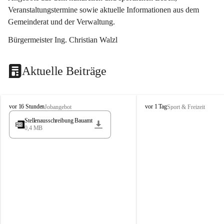
Veranstaltungstermine sowie aktuelle Informationen aus dem 
Gemeinderat und der Verwaltung. 
Bürgermeister Ing. Christian Walzl
Aktuelle Beiträge
S
S
vor 16 Stunden
vor 1 Tag
Jobangebot
Sport & Freizeit
t
t
Stellenausschreibung Bauamt
ö
ö
0,4 MB
s
s
s
s
i
i
n
n
g
g