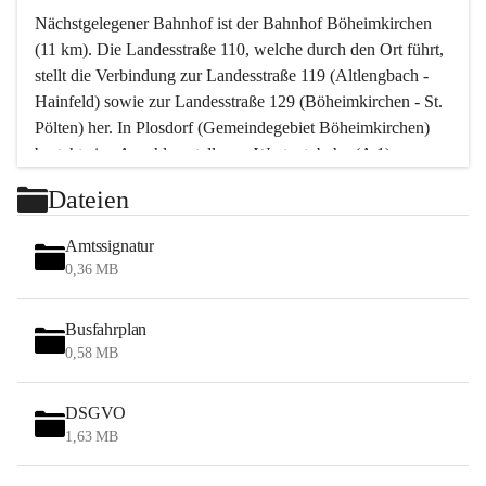
Nächstgelegener Bahnhof ist der Bahnhof Böheimkirchen 
(11 km). Die Landesstraße 110, welche durch den Ort führt, 
stellt die Verbindung zur Landesstraße 119 (Altlengbach - 
Hainfeld) sowie zur Landesstraße 129 (Böheimkirchen - St. 
Pölten) her. In Plosdorf (Gemeindegebiet Böheimkirchen) 
besteht eine Anschlussstelle zur Westautobahn (A 1).
Mit einem PKW ist St. Pölten in ca. 30 Minuten erreichbar, 
Dateien
Wien erreicht man in ca. 45 Minuten.
Stössing zählt noch zum Naherholungsraum Wien sowie 
Amtssignatur
zum Naherholungsraum St. Pölten. Viele Bauernhöfe hatten 
0,36 MB
„ihre Wiener“. Seit 1960 bauten viele Wiener 
Wochenendhäuser im Gemeindegebiet. Wegen des 
Busfahrplan
waldreichen Jagdgebietes haben viele Jagdpächter ihre 
0,58 MB
Jagdgäste.
DSGVO
Das Wandern ist aus touristischer Sicht die bedeutendste 
1,63 MB
Tätigkeit. Das hügelige Gebiet mit Wanderwegen durch 
Wiesen, Wälder und Obstkulturen lädt dazu ein. Gefördert 