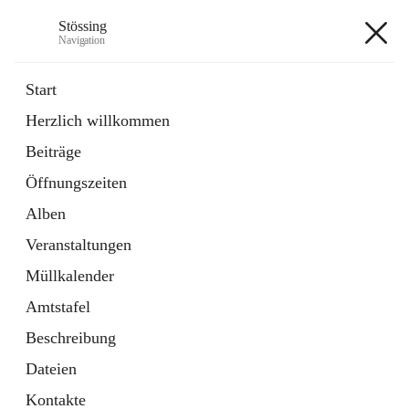
Stössing
Navigation
Stössing
Start
Herzlich willkommen
öffnet
Erhebungsblatt Trinkwasser
Beiträge
in
Datei
neuem
Öffnungszeiten
Tab
öffnet
Kindergarten
in
Ordner
Alben
neuem
Tab
Veranstaltungen
+9
Müllkalender
Amtstafel
Beschreibung
Dateien
Hauptadresse
Kontakte