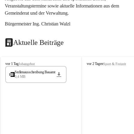
Veranstaltungstermine sowie aktuelle Informationen aus dem 
Gemeinderat und der Verwaltung. 
Bürgermeister Ing. Christian Walzl
Aktuelle Beiträge
S
S
vor 1 Tag
vor 2 Tagen
Jobangebot
Sport & Freizeit
t
t
Stellenausschreibung Bauamt
ö
ö
0,4 MB
s
s
s
s
i
i
n
n
g
g