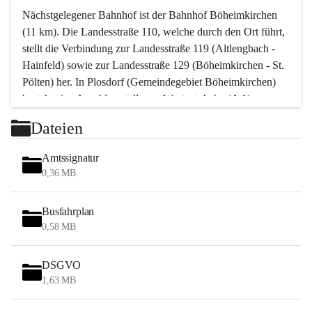
Nächstgelegener Bahnhof ist der Bahnhof Böheimkirchen 
(11 km). Die Landesstraße 110, welche durch den Ort führt, 
stellt die Verbindung zur Landesstraße 119 (Altlengbach - 
Hainfeld) sowie zur Landesstraße 129 (Böheimkirchen - St. 
Pölten) her. In Plosdorf (Gemeindegebiet Böheimkirchen) 
besteht eine Anschlussstelle zur Westautobahn (A 1).
Mit einem PKW ist St. Pölten in ca. 30 Minuten erreichbar, 
Dateien
Wien erreicht man in ca. 45 Minuten.
Stössing zählt noch zum Naherholungsraum Wien sowie 
Amtssignatur
zum Naherholungsraum St. Pölten. Viele Bauernhöfe hatten 
0,36 MB
„ihre Wiener“. Seit 1960 bauten viele Wiener 
Wochenendhäuser im Gemeindegebiet. Wegen des 
Busfahrplan
waldreichen Jagdgebietes haben viele Jagdpächter ihre 
0,58 MB
Jagdgäste.
DSGVO
Das Wandern ist aus touristischer Sicht die bedeutendste 
1,63 MB
Tätigkeit. Das hügelige Gebiet mit Wanderwegen durch 
Wiesen, Wälder und Obstkulturen lädt dazu ein. Gefördert 