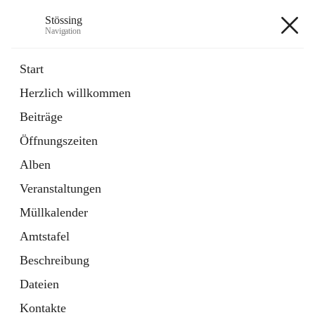
Stössing
Navigation
Stössing
Start
Herzlich willkommen
öffnet
Erhebungsblatt Trinkwasser
Beiträge
in
Datei
neuem
Öffnungszeiten
Tab
öffnet
Kindergarten
in
Ordner
Alben
neuem
Tab
Veranstaltungen
+9
Müllkalender
Amtstafel
Beschreibung
Dateien
Hauptadresse
Kontakte