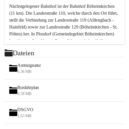
Nächstgelegener Bahnhof ist der Bahnhof Böheimkirchen 
(11 km). Die Landesstraße 110, welche durch den Ort führt, 
stellt die Verbindung zur Landesstraße 119 (Altlengbach - 
Hainfeld) sowie zur Landesstraße 129 (Böheimkirchen - St. 
Pölten) her. In Plosdorf (Gemeindegebiet Böheimkirchen) 
besteht eine Anschlussstelle zur Westautobahn (A 1).
Mit einem PKW ist St. Pölten in ca. 30 Minuten erreichbar, 
Dateien
Wien erreicht man in ca. 45 Minuten.
Stössing zählt noch zum Naherholungsraum Wien sowie 
Amtssignatur
zum Naherholungsraum St. Pölten. Viele Bauernhöfe hatten 
0,36 MB
„ihre Wiener“. Seit 1960 bauten viele Wiener 
Wochenendhäuser im Gemeindegebiet. Wegen des 
Busfahrplan
waldreichen Jagdgebietes haben viele Jagdpächter ihre 
0,58 MB
Jagdgäste.
DSGVO
Das Wandern ist aus touristischer Sicht die bedeutendste 
1,63 MB
Tätigkeit. Das hügelige Gebiet mit Wanderwegen durch 
Wiesen, Wälder und Obstkulturen lädt dazu ein. Gefördert 