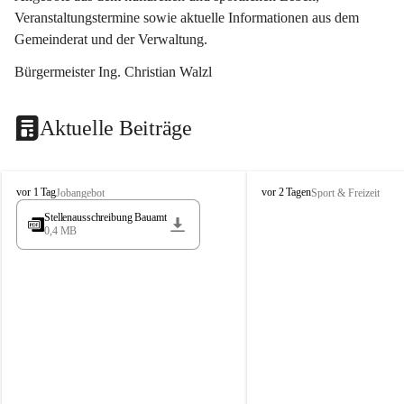
Veranstaltungstermine sowie aktuelle Informationen aus dem 
Gemeinderat und der Verwaltung. 
Bürgermeister Ing. Christian Walzl
Aktuelle Beiträge
S
S
vor 1 Tag
vor 2 Tagen
Jobangebot
Sport & Freizeit
t
t
Stellenausschreibung Bauamt
ö
ö
0,4 MB
s
s
s
s
i
i
n
n
g
g