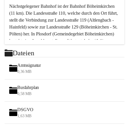
Nächstgelegener Bahnhof ist der Bahnhof Böheimkirchen 
(11 km). Die Landesstraße 110, welche durch den Ort führt, 
stellt die Verbindung zur Landesstraße 119 (Altlengbach - 
Hainfeld) sowie zur Landesstraße 129 (Böheimkirchen - St. 
Pölten) her. In Plosdorf (Gemeindegebiet Böheimkirchen) 
besteht eine Anschlussstelle zur Westautobahn (A 1).
Mit einem PKW ist St. Pölten in ca. 30 Minuten erreichbar, 
Dateien
Wien erreicht man in ca. 45 Minuten.
Stössing zählt noch zum Naherholungsraum Wien sowie 
Amtssignatur
zum Naherholungsraum St. Pölten. Viele Bauernhöfe hatten 
0,36 MB
„ihre Wiener“. Seit 1960 bauten viele Wiener 
Wochenendhäuser im Gemeindegebiet. Wegen des 
Busfahrplan
waldreichen Jagdgebietes haben viele Jagdpächter ihre 
0,58 MB
Jagdgäste.
DSGVO
Das Wandern ist aus touristischer Sicht die bedeutendste 
1,63 MB
Tätigkeit. Das hügelige Gebiet mit Wanderwegen durch 
Wiesen, Wälder und Obstkulturen lädt dazu ein. Gefördert 