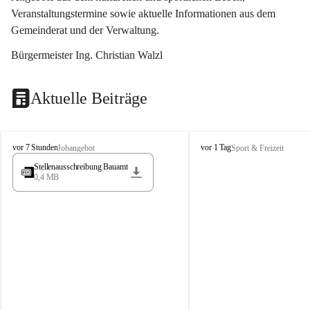
Veranstaltungstermine sowie aktuelle Informationen aus dem 
Gemeinderat und der Verwaltung. 
Bürgermeister Ing. Christian Walzl
Aktuelle Beiträge
S
S
vor 7 Stunden
vor 1 Tag
Jobangebot
Sport & Freizeit
t
t
Stellenausschreibung Bauamt
ö
ö
0,4 MB
s
s
s
s
i
i
n
n
g
g