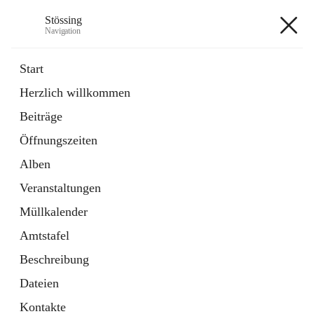
Stössing
Navigation
Stössing
Start
Herzlich willkommen
öffnet
Erhebungsblatt Trinkwasser
Beiträge
in
Datei
neuem
Öffnungszeiten
Tab
öffnet
Kindergarten
in
Ordner
Alben
neuem
Tab
Veranstaltungen
+9
Müllkalender
Amtstafel
Beschreibung
Dateien
Hauptadresse
Kontakte