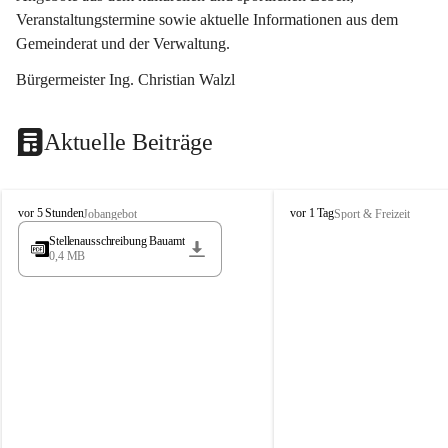
Veranstaltungstermine sowie aktuelle Informationen aus dem 
Gemeinderat und der Verwaltung. 
Bürgermeister Ing. Christian Walzl
Aktuelle Beiträge
S
S
vor 5 Stunden
vor 1 Tag
Jobangebot
Sport & Freizeit
t
t
Stellenausschreibung Bauamt
ö
ö
0,4 MB
s
s
s
s
i
i
n
n
g
g