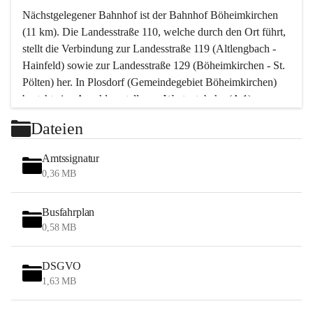
Nächstgelegener Bahnhof ist der Bahnhof Böheimkirchen 
(11 km). Die Landesstraße 110, welche durch den Ort führt, 
stellt die Verbindung zur Landesstraße 119 (Altlengbach - 
Hainfeld) sowie zur Landesstraße 129 (Böheimkirchen - St. 
Pölten) her. In Plosdorf (Gemeindegebiet Böheimkirchen) 
besteht eine Anschlussstelle zur Westautobahn (A 1).
Mit einem PKW ist St. Pölten in ca. 30 Minuten erreichbar, 
Dateien
Wien erreicht man in ca. 45 Minuten.
Stössing zählt noch zum Naherholungsraum Wien sowie 
Amtssignatur
zum Naherholungsraum St. Pölten. Viele Bauernhöfe hatten 
0,36 MB
„ihre Wiener“. Seit 1960 bauten viele Wiener 
Wochenendhäuser im Gemeindegebiet. Wegen des 
Busfahrplan
waldreichen Jagdgebietes haben viele Jagdpächter ihre 
0,58 MB
Jagdgäste.
DSGVO
Das Wandern ist aus touristischer Sicht die bedeutendste 
1,63 MB
Tätigkeit. Das hügelige Gebiet mit Wanderwegen durch 
Wiesen, Wälder und Obstkulturen lädt dazu ein. Gefördert 