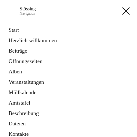
Stössing
Navigation
Stössing
Start
Herzlich willkommen
öffnet
Erhebungsblatt Trinkwasser
Beiträge
in
Datei
neuem
Öffnungszeiten
Tab
öffnet
Kindergarten
in
Ordner
Alben
neuem
Tab
Veranstaltungen
+9
Müllkalender
Amtstafel
Beschreibung
Dateien
Hauptadresse
Kontakte