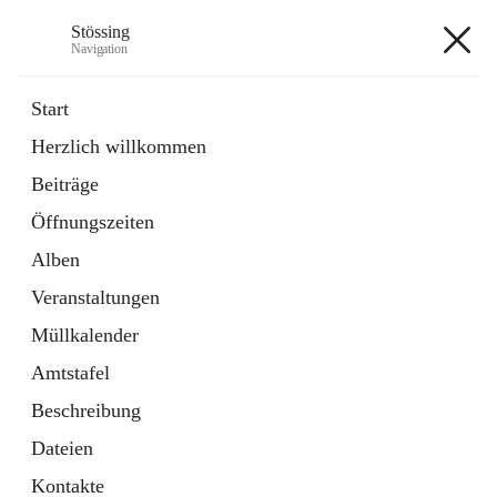
Stössing
Navigation
Stössing
Start
Herzlich willkommen
öffnet
Erhebungsblatt Trinkwasser
Beiträge
in
Datei
neuem
Öffnungszeiten
Tab
öffnet
Kindergarten
in
Ordner
Alben
neuem
Tab
Veranstaltungen
+9
Müllkalender
Amtstafel
Beschreibung
Dateien
Hauptadresse
Kontakte