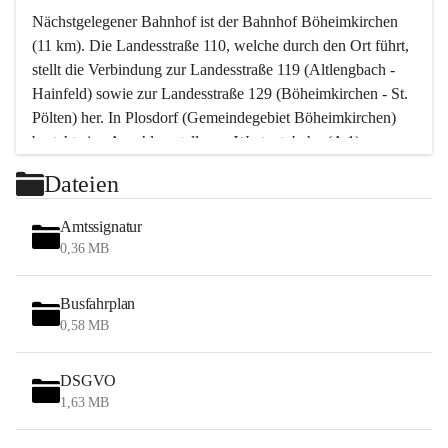
Nächstgelegener Bahnhof ist der Bahnhof Böheimkirchen 
(11 km). Die Landesstraße 110, welche durch den Ort führt, 
stellt die Verbindung zur Landesstraße 119 (Altlengbach - 
Hainfeld) sowie zur Landesstraße 129 (Böheimkirchen - St. 
Pölten) her. In Plosdorf (Gemeindegebiet Böheimkirchen) 
besteht eine Anschlussstelle zur Westautobahn (A 1).
Mit einem PKW ist St. Pölten in ca. 30 Minuten erreichbar, 
Dateien
Wien erreicht man in ca. 45 Minuten.
Stössing zählt noch zum Naherholungsraum Wien sowie 
Amtssignatur
zum Naherholungsraum St. Pölten. Viele Bauernhöfe hatten 
0,36 MB
„ihre Wiener“. Seit 1960 bauten viele Wiener 
Wochenendhäuser im Gemeindegebiet. Wegen des 
Busfahrplan
waldreichen Jagdgebietes haben viele Jagdpächter ihre 
0,58 MB
Jagdgäste.
DSGVO
Das Wandern ist aus touristischer Sicht die bedeutendste 
1,63 MB
Tätigkeit. Das hügelige Gebiet mit Wanderwegen durch 
Wiesen, Wälder und Obstkulturen lädt dazu ein. Gefördert 