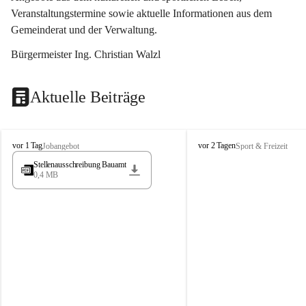
Veranstaltungstermine sowie aktuelle Informationen aus dem 
Gemeinderat und der Verwaltung. 
Bürgermeister Ing. Christian Walzl
Aktuelle Beiträge
S
S
vor 1 Tag
vor 2 Tagen
Jobangebot
Sport & Freizeit
t
t
Stellenausschreibung Bauamt
ö
ö
0,4 MB
s
s
s
s
i
i
n
n
g
g