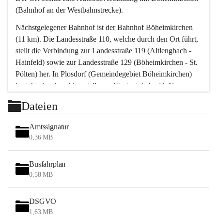
(Bahnhof an der Westbahnstrecke).
Nächstgelegener Bahnhof ist der Bahnhof Böheimkirchen 
(11 km). Die Landesstraße 110, welche durch den Ort führt, 
stellt die Verbindung zur Landesstraße 119 (Altlengbach - 
Hainfeld) sowie zur Landesstraße 129 (Böheimkirchen - St. 
Pölten) her. In Plosdorf (Gemeindegebiet Böheimkirchen) 
besteht eine Anschlussstelle zur Westautobahn (A 1).
Mit einem PKW ist St. Pölten in ca. 30 Minuten erreichbar, 
Dateien
Wien erreicht man in ca. 45 Minuten.
Stössing zählt noch zum Naherholungsraum Wien sowie 
Amtssignatur
zum Naherholungsraum St. Pölten. Viele Bauernhöfe hatten 
0,36 MB
„ihre Wiener“. Seit 1960 bauten viele Wiener 
Wochenendhäuser im Gemeindegebiet. Wegen des 
Busfahrplan
waldreichen Jagdgebietes haben viele Jagdpächter ihre 
0,58 MB
Jagdgäste.
DSGVO
Das Wandern ist aus touristischer Sicht die bedeutendste 
1,63 MB
Tätigkeit. Das hügelige Gebiet mit Wanderwegen durch 