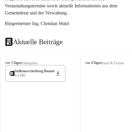
Veranstaltungstermine sowie aktuelle Informationen aus dem 
Gemeinderat und der Verwaltung. 
Bürgermeister Ing. Christian Walzl
Aktuelle Beiträge
S
S
vor 3 Tagen
vor 4 Tagen
Jobangebot
Sport & Freizeit
t
t
Stellenausschreibung Bauamt
ö
ö
0,4 MB
s
s
s
s
i
i
n
n
g
g