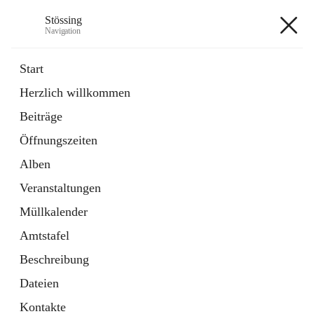
Stössing
Navigation
Stössing
Start
Herzlich willkommen
öffnet
Erhebungsblatt Trinkwasser
Beiträge
in
Datei
neuem
Öffnungszeiten
Tab
öffnet
Kindergarten
in
Ordner
Alben
neuem
Tab
Veranstaltungen
+9
Müllkalender
Amtstafel
Beschreibung
Dateien
Hauptadresse
Kontakte