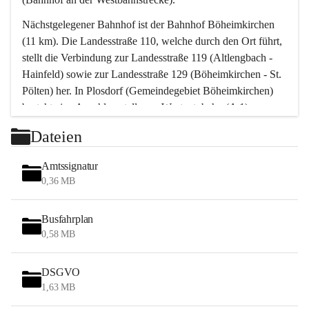
Nächstgelegener Bahnhof ist der Bahnhof Böheimkirchen 
(11 km). Die Landesstraße 110, welche durch den Ort führt, 
stellt die Verbindung zur Landesstraße 119 (Altlengbach - 
Hainfeld) sowie zur Landesstraße 129 (Böheimkirchen - St. 
Pölten) her. In Plosdorf (Gemeindegebiet Böheimkirchen) 
besteht eine Anschlussstelle zur Westautobahn (A 1).
Mit einem PKW ist St. Pölten in ca. 30 Minuten erreichbar, 
Dateien
Wien erreicht man in ca. 45 Minuten.
Stössing zählt noch zum Naherholungsraum Wien sowie 
Amtssignatur
zum Naherholungsraum St. Pölten. Viele Bauernhöfe hatten 
0,36 MB
„ihre Wiener“. Seit 1960 bauten viele Wiener 
Wochenendhäuser im Gemeindegebiet. Wegen des 
Busfahrplan
waldreichen Jagdgebietes haben viele Jagdpächter ihre 
0,58 MB
Jagdgäste.
DSGVO
Das Wandern ist aus touristischer Sicht die bedeutendste 
1,63 MB
Tätigkeit. Das hügelige Gebiet mit Wanderwegen durch 
Wiesen, Wälder und Obstkulturen lädt dazu ein. Gefördert 