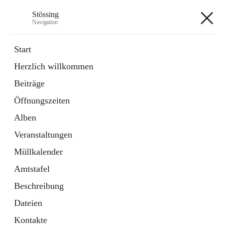
Stössing
Navigation
Stössing
Start
Herzlich willkommen
öffnet
Erhebungsblatt Trinkwasser
Beiträge
in
Datei
neuem
Öffnungszeiten
Tab
öffnet
Kindergarten
in
Ordner
Alben
neuem
Tab
Veranstaltungen
+9
Müllkalender
Amtstafel
Beschreibung
Dateien
Hauptadresse
Kontakte