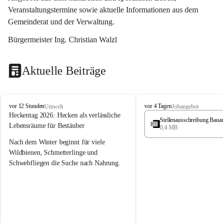
Veranstaltungstermine sowie aktuelle Informationen aus dem 
Gemeinderat und der Verwaltung. 
Bürgermeister Ing. Christian Walzl
Aktuelle Beiträge
S
S
vor 12 Stunden
vor 4 Tagen
Umwelt
Jobangebot
t
t
Heckentag 2026: Hecken als verlässliche 
Stellenausschreibung Baua
ö
ö
Lebensräume für Bestäuber
0,4 MB
s
s
s
s
Nach dem Winter beginnt für viele 
i
i
Wildbienen, Schmetterlinge und 
n
n
Schwebfliegen die Suche nach Nahrung. 
g
g
Gerade in dieser Zeit, wenn erst wenige 
Pflanzen blühen, sind heimische Hecken 
von besonderer Bedeutung. Mit ihren 
frühen Blüten liefern sie wertvollen Pollen 
und Nektar und schaffen damit wichtige 