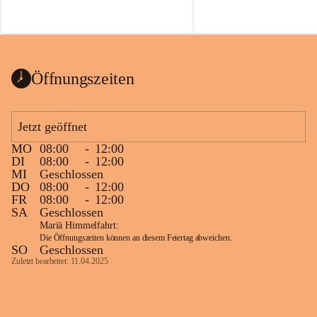
Voraussetzungen für einen erfolgreichen 
Start ins Jahr. Beim Heckentag 2026 
können ab 1. September wieder heimische 
Sträucher, Bäume und Heckenpakete aus 
regionalem Saatgut bestellt werden, die 
Öffnungszeiten
Vielfalt in Gärten bringen und zugleich 
wertvolle Lebensräume für Bestäuber 
schaffen.
Jetzt geöffnet
Wie wichtig Hecken sind zeigt das 
österreichweite Forschungsprojekt 
MO
08:00
-
12:00
DI
08:00
-
12:00
„Heckenleben“ des Vereins Regionale 
MI
Geschlossen
Gehölzvermehrung. Die Untersuchungen 
DO
08:00
-
12:00
machen deutlich, dass Bestäuber auf ein 
FR
08:00
-
12:00
möglichst durchgehendes 
SA
Geschlossen
Nahrungsangebot angewiesen sind. 
Mariä Himmelfahrt:
Heimische Hecken können 
Die Öffnungszeiten können an diesem Feiertag abweichen.
SO
Geschlossen
Versorgungslücken schließen, weil 
Zuletzt bearbeitet: 11.04.2025
unterschiedliche Gehölzarten zu 
verschiedenen Zeitpunkten blühen und 
sich im Jahresverlauf ergänzen.