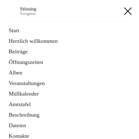
Stössing
Navigation
Stössing
Start
Herzlich willkommen
öffnet
Erhebungsblatt Trinkwasser
Beiträge
in
Datei
neuem
Öffnungszeiten
Tab
öffnet
Kindergarten
in
Ordner
Alben
neuem
Tab
Veranstaltungen
+9
Müllkalender
Amtstafel
Beschreibung
Dateien
Hauptadresse
Kontakte