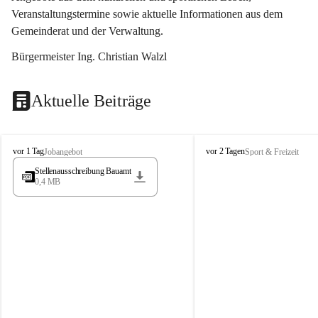
Veranstaltungstermine sowie aktuelle Informationen aus dem 
Gemeinderat und der Verwaltung. 
Bürgermeister Ing. Christian Walzl
Aktuelle Beiträge
S
S
vor 1 Tag
vor 2 Tagen
Jobangebot
Sport & Freizeit
t
t
Stellenausschreibung Bauamt
ö
ö
0,4 MB
s
s
s
s
i
i
n
n
g
g