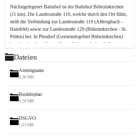
Nächstgelegener Bahnhof ist der Bahnhof Böheimkirchen 
(11 km). Die Landesstraße 110, welche durch den Ort führt, 
stellt die Verbindung zur Landesstraße 119 (Altlengbach - 
Hainfeld) sowie zur Landesstraße 129 (Böheimkirchen - St. 
Pölten) her. In Plosdorf (Gemeindegebiet Böheimkirchen) 
besteht eine Anschlussstelle zur Westautobahn (A 1).
Mit einem PKW ist St. Pölten in ca. 30 Minuten erreichbar, 
Dateien
Wien erreicht man in ca. 45 Minuten.
Stössing zählt noch zum Naherholungsraum Wien sowie 
Amtssignatur
zum Naherholungsraum St. Pölten. Viele Bauernhöfe hatten 
0,36 MB
„ihre Wiener“. Seit 1960 bauten viele Wiener 
Wochenendhäuser im Gemeindegebiet. Wegen des 
Busfahrplan
waldreichen Jagdgebietes haben viele Jagdpächter ihre 
0,58 MB
Jagdgäste.
DSGVO
Das Wandern ist aus touristischer Sicht die bedeutendste 
1,63 MB
Tätigkeit. Das hügelige Gebiet mit Wanderwegen durch 
Wiesen, Wälder und Obstkulturen lädt dazu ein. Gefördert 