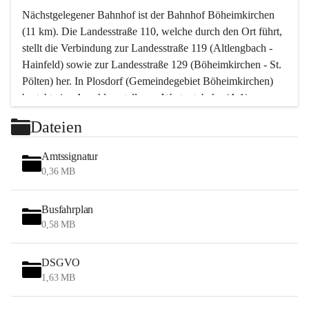
Nächstgelegener Bahnhof ist der Bahnhof Böheimkirchen 
(11 km). Die Landesstraße 110, welche durch den Ort führt, 
stellt die Verbindung zur Landesstraße 119 (Altlengbach - 
Hainfeld) sowie zur Landesstraße 129 (Böheimkirchen - St. 
Pölten) her. In Plosdorf (Gemeindegebiet Böheimkirchen) 
besteht eine Anschlussstelle zur Westautobahn (A 1).
Mit einem PKW ist St. Pölten in ca. 30 Minuten erreichbar, 
Dateien
Wien erreicht man in ca. 45 Minuten.
Stössing zählt noch zum Naherholungsraum Wien sowie 
Amtssignatur
zum Naherholungsraum St. Pölten. Viele Bauernhöfe hatten 
0,36 MB
„ihre Wiener“. Seit 1960 bauten viele Wiener 
Wochenendhäuser im Gemeindegebiet. Wegen des 
Busfahrplan
waldreichen Jagdgebietes haben viele Jagdpächter ihre 
0,58 MB
Jagdgäste.
DSGVO
Das Wandern ist aus touristischer Sicht die bedeutendste 
1,63 MB
Tätigkeit. Das hügelige Gebiet mit Wanderwegen durch 
Wiesen, Wälder und Obstkulturen lädt dazu ein. Gefördert 