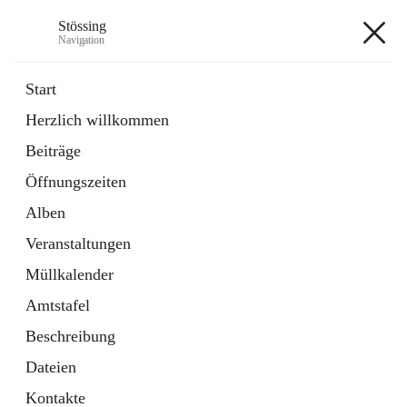
Stössing
Navigation
Stössing
Start
Herzlich willkommen
öffnet
Erhebungsblatt Trinkwasser
Beiträge
in
Datei
neuem
Öffnungszeiten
Tab
öffnet
Kindergarten
in
Ordner
Alben
neuem
Tab
Veranstaltungen
+9
Müllkalender
Amtstafel
Beschreibung
Dateien
Hauptadresse
Kontakte