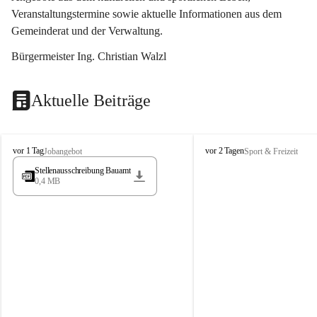
Veranstaltungstermine sowie aktuelle Informationen aus dem 
Gemeinderat und der Verwaltung. 
Bürgermeister Ing. Christian Walzl
Aktuelle Beiträge
S
S
vor 1 Tag
vor 2 Tagen
Jobangebot
Sport & Freizeit
t
t
Stellenausschreibung Bauamt
ö
ö
0,4 MB
s
s
s
s
i
i
n
n
g
g