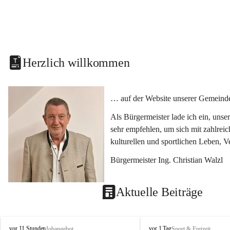
Herzlich willkommen
… auf der Website unserer Gemeinde
Als Bürgermeister lade ich ein, uns
sehr empfehlen, um sich mit zahlrei
kulturellen und sportlichen Leben, 
Bürgermeister Ing. Christian Walzl
Aktuelle Beiträge
S
S
vor 11 Stunden
vor 1 Tag
Jobangebot
Sport & Freizeit