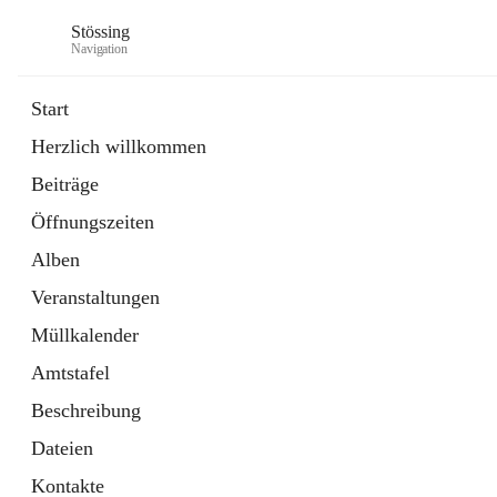
Stössing
Navigation
Start
Herzlich willkommen
öffnet
Erhebungsblatt Trinkwasser
Beiträge
in
Datei
neuem
Öffnungszeiten
Tab
öffnet
Kindergarten
in
Ordner
Alben
neuem
Tab
Veranstaltungen
Müllkalender
Amtstafel
Beschreibung
Dateien
Kontakte