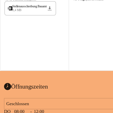
t
t
Stellenausschreibung Bauamt
ö
ö
0,4 MB
s
s
s
s
i
i
n
n
g
g
Öffnungszeiten
Geschlossen
DO
08:00
-
12:00