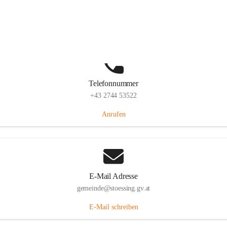
Stössing 7, 3073 Stössing, AUT
Auf Karte ansehen
Telefonnummer
+43 2744 53522
Anrufen
E-Mail Adresse
gemeinde@stoessing.gv.at
E-Mail schreiben