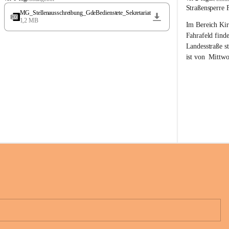
t
t
Straßensperre 
MG_Stellenausschreibung_GdeBedienstete_Sekretariat
ö
ö
1,2 MB
Im Bereich Kir
s
s
s
s
Fahrafeld finde
i
i
Landesstraße s
n
n
ist von  
Mittwo
g
g
22.08.2026 ges