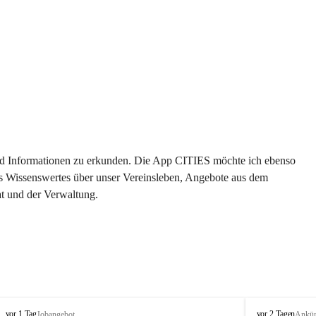
 und Informationen zu erkunden. Die App CITIES möchte ich ebenso 
es Wissenswertes über unser Vereinsleben, Angebote aus dem 
t und der Verwaltung. 
S
S
vor 1 Tag
vor 2 Tagen
Jobangebot
Ankü