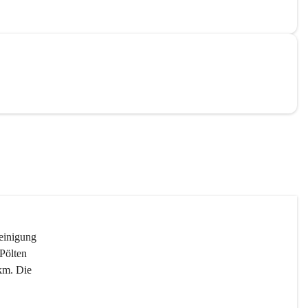
reinigung 
Pölten 
km. Die 