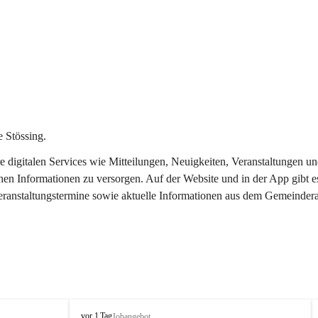
 Stössing.
ere digitalen Services wie Mitteilungen, Neuigkeiten, Veranstaltungen
chen Informationen zu versorgen. Auf der Website und in der App gibt 
Veranstaltungstermine sowie aktuelle Informationen aus dem Gemeindera
S
vor 1 Tag
Jobangebot