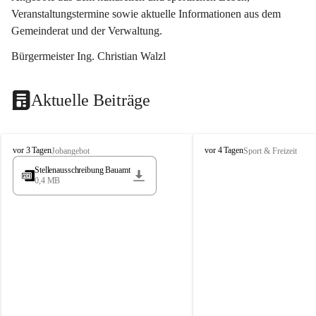
Veranstaltungstermine sowie aktuelle Informationen aus dem 
Gemeinderat und der Verwaltung. 
Bürgermeister Ing. Christian Walzl
Aktuelle Beiträge
S
S
vor 3 Tagen
vor 4 Tagen
Jobangebot
Sport & Freizeit
t
t
Stellenausschreibung Bauamt
ö
ö
0,4 MB
s
s
s
s
i
i
n
n
g
g