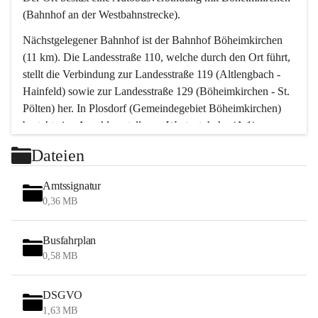
(Bahnhof an der Westbahnstrecke).
Nächstgelegener Bahnhof ist der Bahnhof Böheimkirchen 
(11 km). Die Landesstraße 110, welche durch den Ort führt, 
stellt die Verbindung zur Landesstraße 119 (Altlengbach - 
Hainfeld) sowie zur Landesstraße 129 (Böheimkirchen - St. 
Pölten) her. In Plosdorf (Gemeindegebiet Böheimkirchen) 
besteht eine Anschlussstelle zur Westautobahn (A 1).
Mit einem PKW ist St. Pölten in ca. 30 Minuten erreichbar, 
Dateien
Wien erreicht man in ca. 45 Minuten.
Stössing zählt noch zum Naherholungsraum Wien sowie 
Amtssignatur
zum Naherholungsraum St. Pölten. Viele Bauernhöfe hatten 
0,36 MB
„ihre Wiener“. Seit 1960 bauten viele Wiener 
Wochenendhäuser im Gemeindegebiet. Wegen des 
Busfahrplan
waldreichen Jagdgebietes haben viele Jagdpächter ihre 
0,58 MB
Jagdgäste.
DSGVO
Das Wandern ist aus touristischer Sicht die bedeutendste 
1,63 MB
Tätigkeit. Das hügelige Gebiet mit Wanderwegen durch 