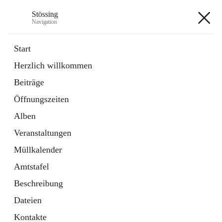
Stössing
Navigation
Stössing
Start
Herzlich willkommen
öffnet
Erhebungsblatt Trinkwasser
Beiträge
in
Datei
neuem
Öffnungszeiten
Tab
öffnet
Kindergarten
in
Ordner
Alben
neuem
Tab
Veranstaltungen
+9
Müllkalender
Amtstafel
Beschreibung
Dateien
Hauptadresse
Kontakte