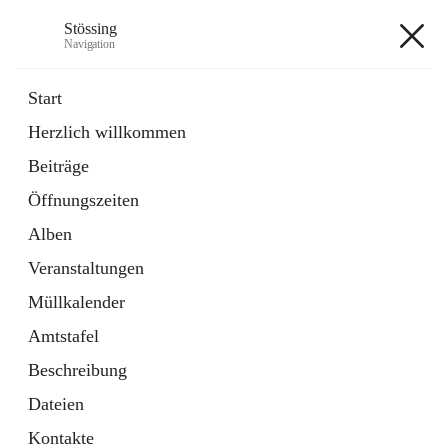
Stössing
Navigation
Stössing
Start
Herzlich willkommen
öffnet
Erhebungsblatt Trinkwasser
Beiträge
in
Datei
neuem
Öffnungszeiten
Tab
öffnet
Kindergarten
in
Ordner
Alben
neuem
Tab
Veranstaltungen
+9
Müllkalender
Amtstafel
Beschreibung
Dateien
Hauptadresse
Kontakte