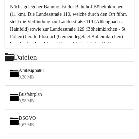
Nächstgelegener Bahnhof ist der Bahnhof Böheimkirchen 
(11 km). Die Landesstraße 110, welche durch den Ort führt, 
stellt die Verbindung zur Landesstraße 119 (Altlengbach - 
Hainfeld) sowie zur Landesstraße 129 (Böheimkirchen - St. 
Pölten) her. In Plosdorf (Gemeindegebiet Böheimkirchen) 
besteht eine Anschlussstelle zur Westautobahn (A 1).
Mit einem PKW ist St. Pölten in ca. 30 Minuten erreichbar, 
Dateien
Wien erreicht man in ca. 45 Minuten.
Stössing zählt noch zum Naherholungsraum Wien sowie 
Amtssignatur
zum Naherholungsraum St. Pölten. Viele Bauernhöfe hatten 
0,36 MB
„ihre Wiener“. Seit 1960 bauten viele Wiener 
Wochenendhäuser im Gemeindegebiet. Wegen des 
Busfahrplan
waldreichen Jagdgebietes haben viele Jagdpächter ihre 
0,58 MB
Jagdgäste.
DSGVO
Das Wandern ist aus touristischer Sicht die bedeutendste 
1,63 MB
Tätigkeit. Das hügelige Gebiet mit Wanderwegen durch 
Wiesen, Wälder und Obstkulturen lädt dazu ein. Gefördert 