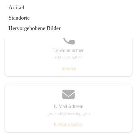
Stössing 7, 3073 Stössing, AUT
Artikel
Auf Karte ansehen
Standorte
Hervorgehobene Bilder
Telefonnummer
+43 2744 53522
Anrufen
E-Mail Adresse
gemeinde@stoessing.gv.at
E-Mail schreiben