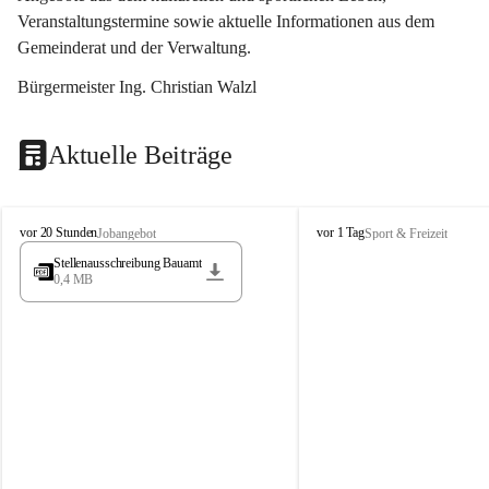
Veranstaltungstermine sowie aktuelle Informationen aus dem 
Gemeinderat und der Verwaltung. 
Bürgermeister Ing. Christian Walzl
Aktuelle Beiträge
S
S
vor 20 Stunden
vor 1 Tag
Jobangebot
Sport & Freizeit
t
t
Stellenausschreibung Bauamt
ö
ö
0,4 MB
s
s
s
s
i
i
n
n
g
g