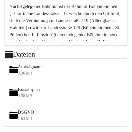
Nächstgelegener Bahnhof ist der Bahnhof Böheimkirchen 
(11 km). Die Landesstraße 110, welche durch den Ort führt, 
stellt die Verbindung zur Landesstraße 119 (Altlengbach - 
Hainfeld) sowie zur Landesstraße 129 (Böheimkirchen - St. 
Pölten) her. In Plosdorf (Gemeindegebiet Böheimkirchen) 
besteht eine Anschlussstelle zur Westautobahn (A 1).
Mit einem PKW ist St. Pölten in ca. 30 Minuten erreichbar, 
Dateien
Wien erreicht man in ca. 45 Minuten.
Stössing zählt noch zum Naherholungsraum Wien sowie 
Amtssignatur
zum Naherholungsraum St. Pölten. Viele Bauernhöfe hatten 
0,36 MB
„ihre Wiener“. Seit 1960 bauten viele Wiener 
Wochenendhäuser im Gemeindegebiet. Wegen des 
Busfahrplan
waldreichen Jagdgebietes haben viele Jagdpächter ihre 
0,58 MB
Jagdgäste.
DSGVO
Das Wandern ist aus touristischer Sicht die bedeutendste 
1,63 MB
Tätigkeit. Das hügelige Gebiet mit Wanderwegen durch 
Wiesen, Wälder und Obstkulturen lädt dazu ein. Gefördert 