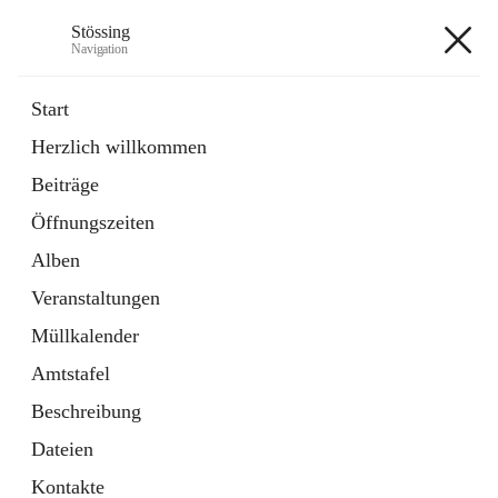
Stössing
Navigation
Stössing
Start
Herzlich willkommen
öffnet
Erhebungsblatt Trinkwasser
Beiträge
in
Datei
neuem
Öffnungszeiten
Tab
öffnet
Kindergarten
in
Ordner
Alben
neuem
Tab
Veranstaltungen
+9
Müllkalender
Amtstafel
Beschreibung
Dateien
Hauptadresse
Kontakte