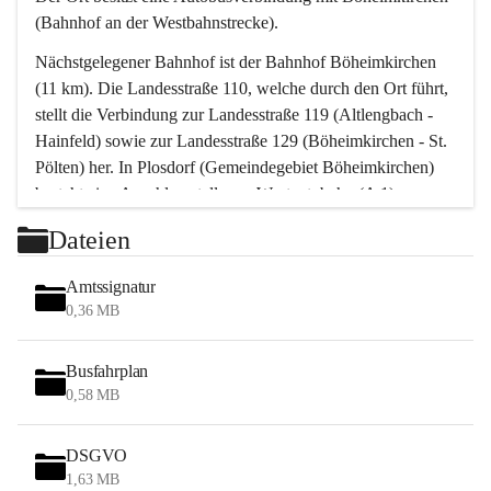
(Bahnhof an der Westbahnstrecke).
Nächstgelegener Bahnhof ist der Bahnhof Böheimkirchen 
(11 km). Die Landesstraße 110, welche durch den Ort führt, 
stellt die Verbindung zur Landesstraße 119 (Altlengbach - 
Hainfeld) sowie zur Landesstraße 129 (Böheimkirchen - St. 
Pölten) her. In Plosdorf (Gemeindegebiet Böheimkirchen) 
besteht eine Anschlussstelle zur Westautobahn (A 1).
Mit einem PKW ist St. Pölten in ca. 30 Minuten erreichbar, 
Dateien
Wien erreicht man in ca. 45 Minuten.
Stössing zählt noch zum Naherholungsraum Wien sowie 
Amtssignatur
zum Naherholungsraum St. Pölten. Viele Bauernhöfe hatten 
0,36 MB
„ihre Wiener“. Seit 1960 bauten viele Wiener 
Wochenendhäuser im Gemeindegebiet. Wegen des 
Busfahrplan
waldreichen Jagdgebietes haben viele Jagdpächter ihre 
0,58 MB
Jagdgäste.
DSGVO
Das Wandern ist aus touristischer Sicht die bedeutendste 
1,63 MB
Tätigkeit. Das hügelige Gebiet mit Wanderwegen durch 