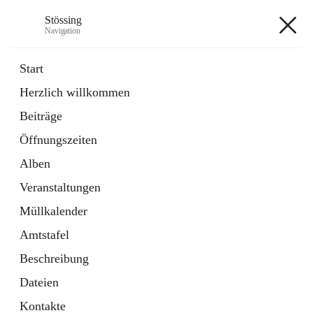
Stössing
Navigation
Stössing
Start
Herzlich willkommen
öffnet
Erhebungsblatt Trinkwasser
Beiträge
in
Datei
neuem
Öffnungszeiten
Tab
öffnet
Kindergarten
in
Ordner
Alben
neuem
Tab
Veranstaltungen
+9
Müllkalender
Amtstafel
Beschreibung
Dateien
Hauptadresse
Kontakte