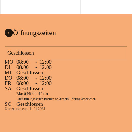
Voraussetzungen für einen erfolgreichen 
Start ins Jahr. Beim Heckentag 2026 
können ab 1. September wieder heimische 
Sträucher, Bäume und Heckenpakete aus 
regionalem Saatgut bestellt werden, die 
Öffnungszeiten
Vielfalt in Gärten bringen und zugleich 
wertvolle Lebensräume für Bestäuber 
schaffen.
Geschlossen
Wie wichtig Hecken sind zeigt das 
österreichweite Forschungsprojekt 
MO
08:00
-
12:00
DI
08:00
-
12:00
„Heckenleben“ des Vereins Regionale 
MI
Geschlossen
Gehölzvermehrung. Die Untersuchungen 
DO
08:00
-
12:00
machen deutlich, dass Bestäuber auf ein 
FR
08:00
-
12:00
möglichst durchgehendes 
SA
Geschlossen
Nahrungsangebot angewiesen sind. 
Mariä Himmelfahrt:
Heimische Hecken können 
Die Öffnungszeiten können an diesem Feiertag abweichen.
SO
Geschlossen
Versorgungslücken schließen, weil 
Zuletzt bearbeitet: 11.04.2025
unterschiedliche Gehölzarten zu 
verschiedenen Zeitpunkten blühen und 
sich im Jahresverlauf ergänzen.