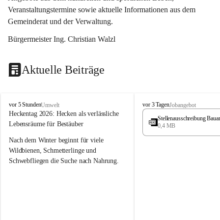
Veranstaltungstermine sowie aktuelle Informationen aus dem 
Gemeinderat und der Verwaltung. 
Bürgermeister Ing. Christian Walzl
Aktuelle Beiträge
S
S
vor 5 Stunden
vor 3 Tagen
Umwelt
Jobangebot
t
t
Heckentag 2026: Hecken als verlässliche 
Stellenausschreibung Baua
ö
ö
Lebensräume für Bestäuber
0,4 MB
s
s
s
s
Nach dem Winter beginnt für viele 
i
i
Wildbienen, Schmetterlinge und 
n
n
Schwebfliegen die Suche nach Nahrung. 
g
g
Gerade in dieser Zeit, wenn erst wenige 
Pflanzen blühen, sind heimische Hecken 
von besonderer Bedeutung. Mit ihren 
frühen Blüten liefern sie wertvollen Pollen 
und Nektar und schaffen damit wichtige 