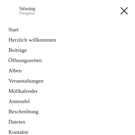
Stössing
Navigation
Stössing
Start
Herzlich willkommen
öffnet
Erhebungsblatt Trinkwasser
Beiträge
in
Datei
neuem
Öffnungszeiten
Tab
öffnet
Kindergarten
in
Ordner
Alben
neuem
Tab
Veranstaltungen
+9
Müllkalender
Amtstafel
Beschreibung
Dateien
Hauptadresse
Kontakte