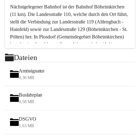
Nächstgelegener Bahnhof ist der Bahnhof Böheimkirchen 
(11 km). Die Landesstraße 110, welche durch den Ort führt, 
stellt die Verbindung zur Landesstraße 119 (Altlengbach - 
Hainfeld) sowie zur Landesstraße 129 (Böheimkirchen - St. 
Pölten) her. In Plosdorf (Gemeindegebiet Böheimkirchen) 
besteht eine Anschlussstelle zur Westautobahn (A 1).
Mit einem PKW ist St. Pölten in ca. 30 Minuten erreichbar, 
Dateien
Wien erreicht man in ca. 45 Minuten.
Stössing zählt noch zum Naherholungsraum Wien sowie 
Amtssignatur
zum Naherholungsraum St. Pölten. Viele Bauernhöfe hatten 
0,36 MB
„ihre Wiener“. Seit 1960 bauten viele Wiener 
Wochenendhäuser im Gemeindegebiet. Wegen des 
Busfahrplan
waldreichen Jagdgebietes haben viele Jagdpächter ihre 
0,58 MB
Jagdgäste.
DSGVO
Das Wandern ist aus touristischer Sicht die bedeutendste 
1,63 MB
Tätigkeit. Das hügelige Gebiet mit Wanderwegen durch 
Wiesen, Wälder und Obstkulturen lädt dazu ein. Gefördert 