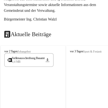
Veranstaltungstermine sowie aktuelle Informationen aus dem 
Gemeinderat und der Verwaltung. 
Bürgermeister Ing. Christian Walzl
Aktuelle Beiträge
S
S
vor 2 Tagen
vor 3 Tagen
Jobangebot
Sport & Freizeit
t
t
Stellenausschreibung Bauamt
ö
ö
0,4 MB
s
s
s
s
i
i
n
n
g
g